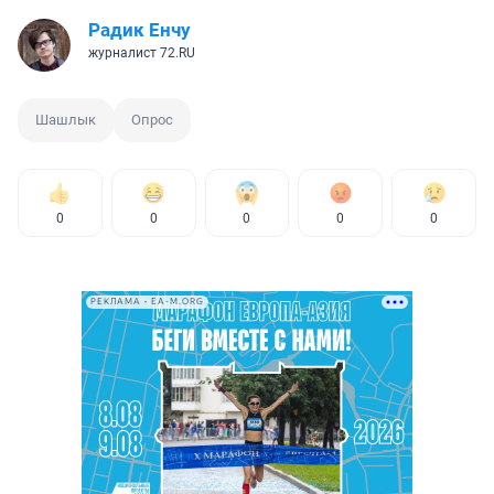
Радик Енчу
журналист 72.RU
Шашлык
Опрос
0
0
0
0
0
РЕКЛАМА • EA-M.ORG