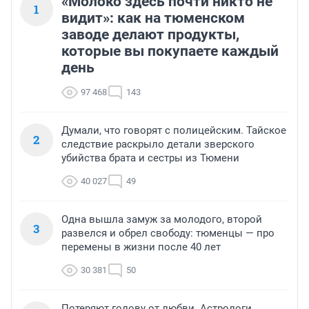
«Молоко здесь почти никто не
1
видит»: как на тюменском
заводе делают продукты,
которые вы покупаете каждый
день
97 468
143
Думали, что говорят с полицейским. Тайское
2
следствие раскрыло детали зверского
убийства брата и сестры из Тюмени
40 027
49
Одна вышла замуж за молодого, второй
3
развелся и обрел свободу: тюменцы — про
перемены в жизни после 40 лет
30 381
50
Потеряют голову от любви. Астрологи