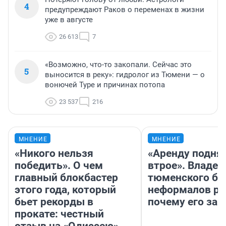
4
предупреждают Раков о переменах в жизни
уже в августе
26 613
7
«Возможно, что-то закопали. Сейчас это
5
выносится в реку»: гидролог из Тюмени — о
вонючей Туре и причинах потопа
23 537
216
МНЕНИЕ
МНЕНИЕ
«Никого нельзя
«Аренду подня
победить». О чем
втрое». Владел
главный блокбастер
тюменского ба
этого года, который
неформалов ра
бьет рекорды в
почему его за
прокате: честный
отзыв на «Одиссею»