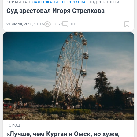
КРИМИНАЛ
ЗАДЕРЖАНИЕ СТРЕЛКОВА
ПОДРОБНОСТИ
Суд арестовал Игоря Стрелкова
21 июля, 2023, 21:16
5 359
10
ГОРОД
«Лучше, чем Курган и Омск, но хуже,