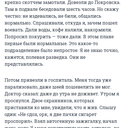
крепко скотчем замотали. Довезли до Покровска.
Там в подвале беседовали шесть часов. Но скажу
честно: не издевались, не били, общались
нормально. Спрашивали, откуда я, зачем пошел
воевать. Дали воды, кофе налили, накормили.
Попросил покурить — тоже дали. В этом плане
первые были нормальные. Это какое-то
подразделение было непростое. Я не знаю точно,
кажется, полевая разведка. Они не
представлялись.
Потом привезли в госпиталь. Меня тогда уже
парализовало, даже шеей пошевелить не мог.
Доктор сказал: даже до утра не доживет. Утром я
проснулся. Двое охранников, которых
приставили ко мне, увидели, что я жив. Слышу
один: «Не сдох, орк, я две пачки сигарет
проспорил». Взял автогенную зажигалку, начал
жечь ногу. У меня чувствительность осталась, но