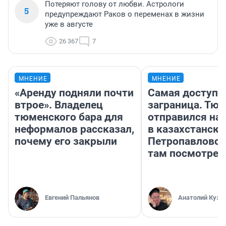
Потеряют голову от любви. Астрологи
5
предупреждают Раков о переменах в жизни
уже в августе
26 367
7
МНЕНИЕ
МНЕНИЕ
«Аренду подняли почти
Самая доступн
втрое». Владелец
заграница. Тю
тюменского бара для
отправился на
неформалов рассказал,
в казахстански
почему его закрыли
Петропавловск
там посмотрет
Евгений Пальянов
Анатолий Кузн