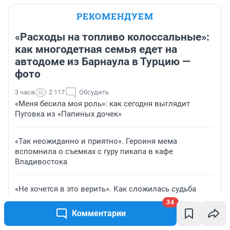
РЕКОМЕНДУЕМ
«Расходы на топливо колоссальные»:
как многодетная семья едет на
автодоме из Барнаула в Турцию —
фото
3 часа
2 117
Обсудить
«Меня бесила моя роль»: как сегодня выглядит
Пуговка из «Папиных дочек»
«Так неожиданно и приятно». Героиня мема
вспомнила о съемках с гуру пикапа в кафе
Владивостока
«Не хочется в это верить». Как сложилась судьба
«следователя на золотом Lexus» после скандала в
34
Екатеринбурге
Комментарии