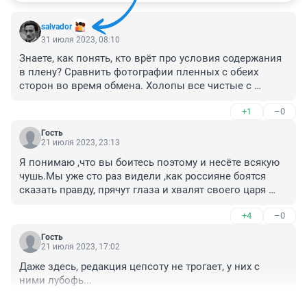
salvador
31 июля 2023, 08:10
Знаете, как понять, кто врёт про условия содержания 
в плену? Сравнить фотографии пленных с обеих 
сторон во время обмена. Холопы все чистые с 
отъеденными физиономиями, а украинцы… В общем, 
+1
–0
найдите фото/видео — сравните сами.
Гость
21 июля 2023, 23:13
Я понимаю ,что вы боитесь поэтому и несёте всякую 
чушь.Мы уже сто раз видели ,как россияне боятся 
сказать правду, прячут глаза и хвалят своего царя 
.Это не украинцы ,Они не боятся правды Чуть что то 
+4
–0
не так на майдан
Гость
21 июля 2023, 17:02
Даже здесь, редакция цепсоту не трогает, у них с 
ними лубофь...
+1
–5