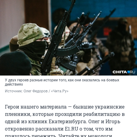
У двух героев разные истории того, как они оказались на боевых
действиях
Источник: 
Олег Федоров / «Чита.Ру»
Герои нашего материала — бывшие украинские
пленники, которые проходили реабилитацию в
одной из клиник Екатеринбурга. Олег и Игорь
откровенно рассказали E1.RU о том, что им
пришлось пережить. Читайте их монологи.