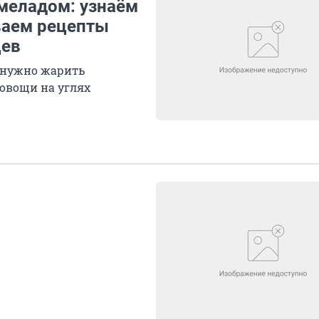
рмеладом: узнаём
ваем рецепты
цев
 нужно жарить
 овощи на углях