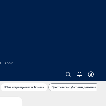
Ы
ZODY
ЧП на аттракционах в Тюмени
Простились с убитыми детьми в Таила