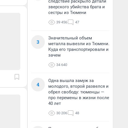
следствие раскрыло детали
зверского убийства брата и
сестры из Тюмени
39 456
47
Значительный объем
3
металла вывезли из Тюмени.
Куда его транспортировали и
зачем
34 640
Одна вышла замуж за
4
молодого, второй развелся и
обрел свободу: тюменцы —
про перемены в жизни после
40 лет
30 206
48