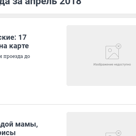
да за апрель 2018
кие: 17
на карте
 проезда до
одой мамы,
рисы