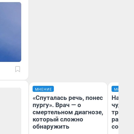
МНЕНИЕ
МНЕНИЕ
«Спуталась речь, понес
Наслед
пургу». Врач — о
чудом 
смертельном диагнозе,
трансп
который сложно
разнес
обнаружить
советс