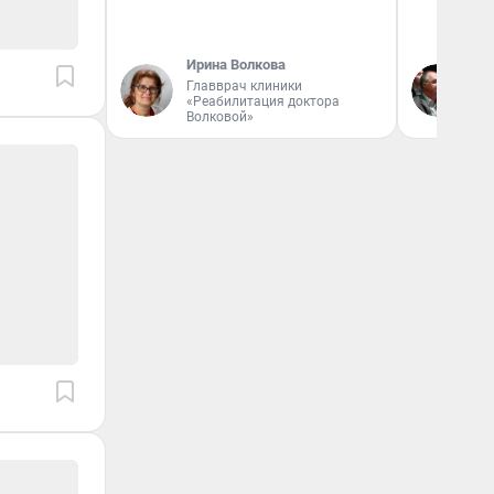
Ирина Волкова
Ол
Главврач клиники
Бл
«Реабилитация доктора
вл
Волковой»
би