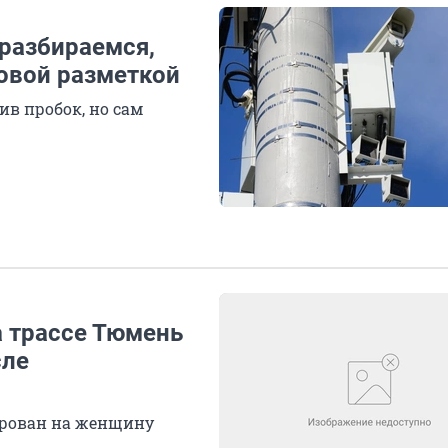
 разбираемся,
новой разметкой
в пробок, но сам
а трассе Тюмень
сле
ирован на женщину