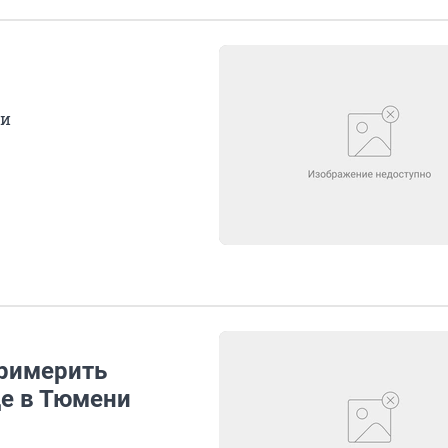
ии
примерить
де в Тюмени