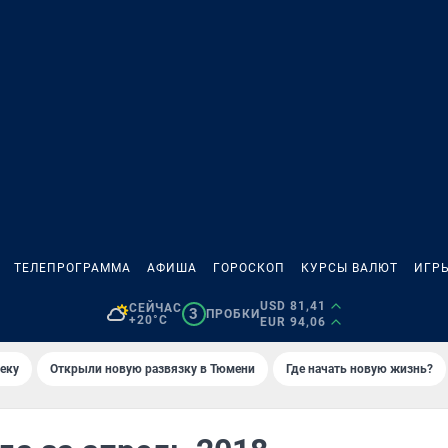
ТЕЛЕПРОГРАММА
АФИША
ГОРОСКОП
КУРСЫ ВАЛЮТ
ИГР
USD 81,41
СЕЙЧАС
3
ПРОБКИ
+20°C
EUR 94,06
еку
Открыли новую развязку в Тюмени
Где начать новую жизнь?