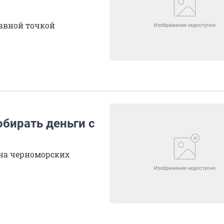
равной точкой
обирать деньги с
 на черноморских