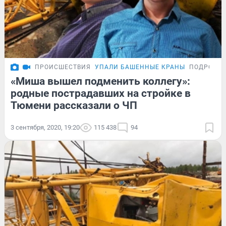
ПРОИСШЕСТВИЯ
УПАЛИ БАШЕННЫЕ КРАНЫ
ПОДРОБН
«Миша вышел подменить коллегу»:
родные пострадавших на стройке в
Тюмени рассказали о ЧП
3 сентября, 2020, 19:20
115 438
94