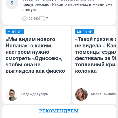
5
предупреждают Раков о переменах в жизни уже
в августе
26 440
7
МНЕНИЕ
МНЕНИЕ
«Мы видим нового
«Такой грязи в 
Нолана»: с каким
не видела». Как
настроем нужно
тюменцы ездил
смотреть «Одиссею»,
фестиваль за 90
чтобы она не
топливный криз
выглядела как фиаско
колонка
Надежда Губарь
Мария Токмаков
РЕКОМЕНДУЕМ