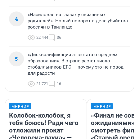
«Насиловал на глазах у связанных
4
родителей». Новый поворот в деле убийства
россиян в Таиланде
22 444
36
«Дисквалификация аттестата о среднем
5
образовании». В стране растет число
стобалльников ЕГЭ — почему это не повод
для радости
21 721
16
МНЕНИЕ
МНЕНИЕ
Колобок-колобок, я
«Финал не совп
тебя боюсь! Ради чего
ожиданиями»: 
отложили прокат
смотреть фил
«Человека-паука» —
«Старый орел» 