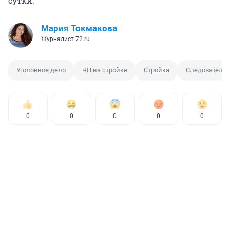
сутки.
Мария Токмакова
Журналист 72.ru
Уголовное дело
ЧП на стройке
Стройка
Следователь
0
0
0
0
0