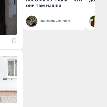
они там нашли
Екатерина Литкевич
Ан