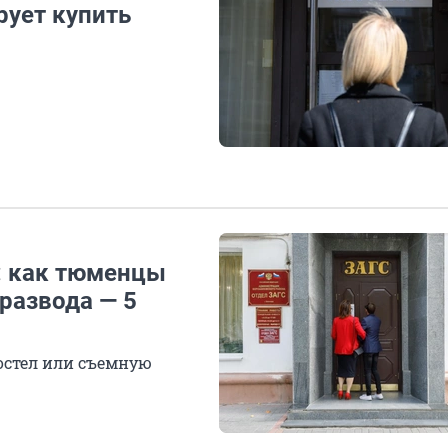
рует купить
: как тюменцы
развода — 5
хостел или съемную