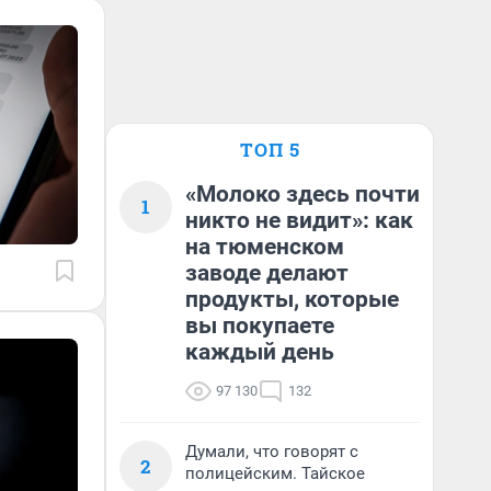
ТОП 5
«Молоко здесь почти
1
никто не видит»: как
на тюменском
заводе делают
продукты, которые
вы покупаете
каждый день
97 130
132
Думали, что говорят с
2
полицейским. Тайское