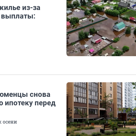
жилье из-за
т выплаты:
тюменцы снова
 ипотеку перед
к осени