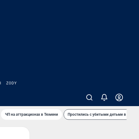
Ы
ZODY
ЧП на аттракционах в Тюмени
Простились с убитыми детьми в Таила