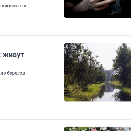
едвижимости
к живут
из берегов