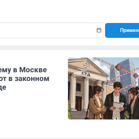
Примен
чему в Москве
ют в законном
де