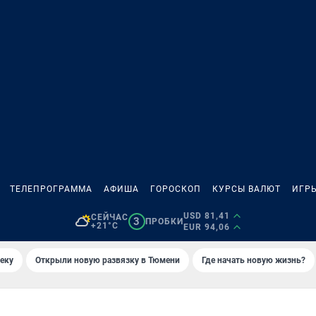
ТЕЛЕПРОГРАММА
АФИША
ГОРОСКОП
КУРСЫ ВАЛЮТ
ИГР
USD 81,41
СЕЙЧАС
3
ПРОБКИ
+21°C
EUR 94,06
еку
Открыли новую развязку в Тюмени
Где начать новую жизнь?