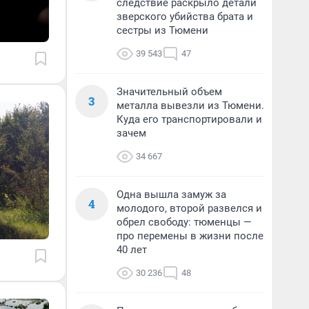
следствие раскрыло детали
зверского убийства брата и
сестры из Тюмени
39 543
47
Значительный объем
3
металла вывезли из Тюмени.
Куда его транспортировали и
зачем
34 667
Одна вышла замуж за
4
молодого, второй развелся и
обрел свободу: тюменцы —
про перемены в жизни после
40 лет
30 236
48