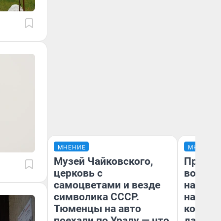
МНЕНИЕ
МНЕНИЕ
Музей Чайковского,
Продаш
церковь с
возьмут
самоцветами и везде
нам го
символика СССР.
налого
Тюменцы на авто
коснет
поехали по Уралу — что
даже р