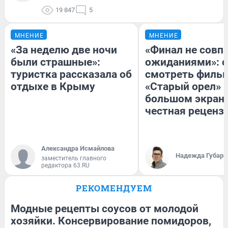
19 847
5
МНЕНИЕ
МНЕНИЕ
«За неделю две ночи
«Финал не совпа
были страшные»:
ожиданиями»: с
туристка рассказала об
смотреть филь
отдыхе в Крыму
«Старый орел» 
большом экран
честная реценз
Александра Исмайлова
Надежда Губарь
заместитель главного
редактора 63.RU
РЕКОМЕНДУЕМ
Модные рецепты соусов от молодой
хозяйки. Консервирование помидоров,