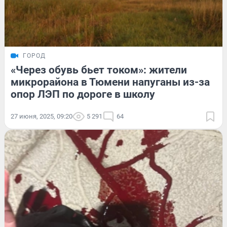
ГОРОД
«Через обувь бьет током»: жители
микрорайона в Тюмени напуганы из-за
опор ЛЭП по дороге в школу
27 июня, 2025, 09:20
5 291
64