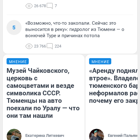
26 678
7
«Возможно, что-то закопали. Сейчас это
5
выносится в реку»: гидролог из Тюмени — о
вонючей Туре и причинах потопа
23 766
224
МНЕНИЕ
МНЕНИЕ
Музей Чайковского,
«Аренду поднял
церковь с
втрое». Владел
самоцветами и везде
тюменского бар
символика СССР.
неформалов рас
Тюменцы на авто
почему его зак
поехали по Уралу — что
они там нашли
Екатерина Литкевич
Евгений Пальяно