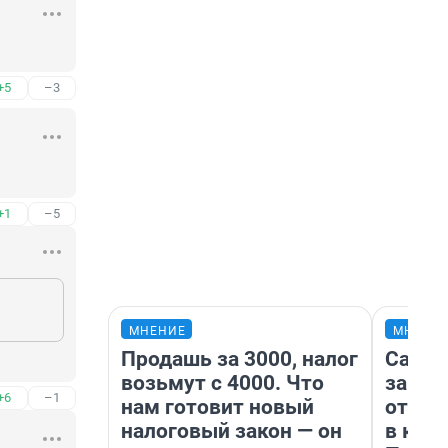
+5
–3
+1
–5
МНЕНИЕ
МНЕНИ
Продашь за 3000, налог
Самая
возьмут с 4000. Что
загра
+6
–1
нам готовит новый
отпра
налоговый закон — он
в каз