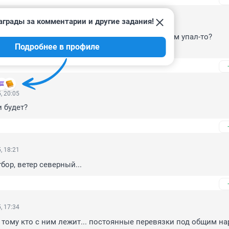
аграды за комментарии и другие задания!
, 20:59
одстанции сверху - крыша. Обычная. Куда он там упал-то?

Подробнее в профиле
на провода, может?
, 20:05
 будет?
, 18:21
бор, ветер северный...
, 17:34
 тому кто с ним лежит... постоянные перевязки под общим нар