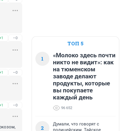
+1
–0
ТОП 5
«Молоко здесь почти
1
никто не видит»: как
на тюменском
+1
–0
заводе делают
продукты, которые
вы покупаете
каждый день
+1
–0
96 652
Думали, что говорят с
козом, 
2
полицейским. Тайское