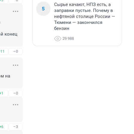
Сырье качают, НПЗ есть, а
5
заправки пустые. Почему в
нефтяной столице России —
 
Тюмени — закончился
бензин
й конец 
29 988
+11
–0
м на 
+1
–0
+6
–3