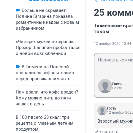
ПЕРЕЙТИ К ПУ
25 комм
Больше не скрывает:
Полина Гагарина показала
романтичные кадры с новым
Тюменские врач
избранником
током
«Четырех мужей потеряла»:
12 ноября 2025, 13:44
Прохор Шаляпин проболтался
о новой возлюбленной
В Тюмени на Полевой
провалился асфальт прямо
перед проезжавшим авто
Гость
Войти
Нам врали, что кофе вреден?
Кому можно пить до пяти
чашек в день
Гость
12 ноября 2025
В 100 г всего 23 ккал: три
Взрослый мужчи
рецепта с главным летним
продуктом
ОТВЕТИТЬ