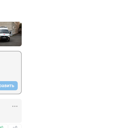
равить
+0
–0