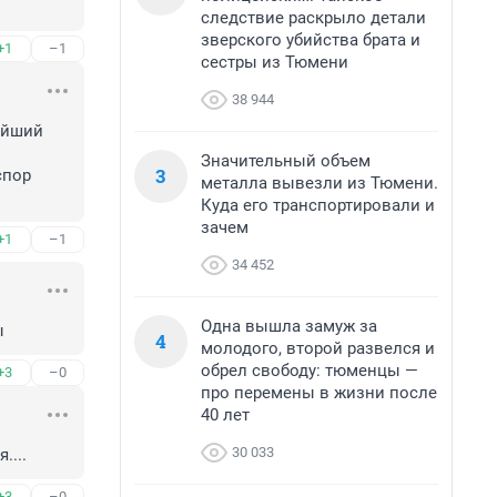
следствие раскрыло детали
зверского убийства брата и
+1
–1
сестры из Тюмени
38 944
йший 
Значительный объем
3
пор 
металла вывезли из Тюмени.
Куда его транспортировали и
зачем
+1
–1
34 452
Одна вышла замуж за
ы
4
молодого, второй развелся и
обрел свободу: тюменцы —
+3
–0
про перемены в жизни после
40 лет
30 033
....
+3
–0