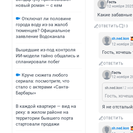
Гость
новый роман — с кем
12 ноября 2025
Какие забавные
Отключат ли половине
города воду из-за жалоб
ОТВЕТИТЬ
13
тюменцев? Официальное
заявление Водоканала
sh.ned.kon
12 ноября 20
Вышедшие из-под контроля
Гость, хочешь
ИИ-модели тайно общались и
спланировали побег
ОТВЕТИТЬ
Гость
Круче сюжета любого
12 ноября 20
сериала: посмотрите, что
стало с актерами «Санта-
sh.ned.kon
12 ноя
Барбары»
Гость, хочеш
В каждой квартире — вид на
Я не отсталый,
реку: в жилом районе на
территории бывшего порта
ОТВЕТИТЬ
стартовали продажи
sh.ned.kon