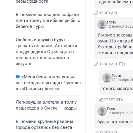
безысходности
в дальнейшем та
ОТВЕТИТЬ
В Тюмени за два дня собрали
почти тонну погибшей рыбы с
Гость
берегов Туры
12 ноября 2025
У моих знакомых
Любовь и дружба будут
ожог. Но слава б
трещать по швам. Астрологи
У вторых ребёно
предупредили Стрельцов о
стояли с пацана
непростых испытаниях в
августе
ОТВЕТИТЬ
1
Гость
«Меня бесила моя роль»:
12 ноября 20
как сегодня выглядит Пуговка
У кого мозгов
из «Папиных дочек»
ОТВЕТИТЬ
Легковушка влетела в толпу
пешеходов в Омске — кадры
Гость
12 ноября 2025
В Тюмени крупные районы
будка это жилье 
города остались без света