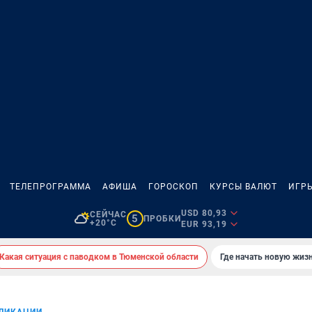
ТЕЛЕПРОГРАММА
АФИША
ГОРОСКОП
КУРСЫ ВАЛЮТ
ИГР
USD 80,93
СЕЙЧАС
5
ПРОБКИ
+20°C
EUR 93,19
Какая ситуация с паводком в Тюменской области
Где начать новую жиз