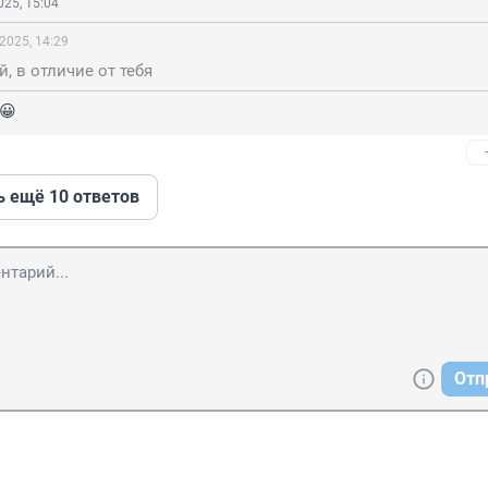
25, 15:04
2025, 14:29
й, в отличие от тебя
н😀
ь ещё 10 ответов
Отп