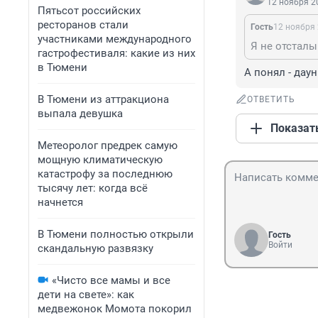
12 ноября 20
Пятьсот российских
ресторанов стали
Гость
12 ноября 
участниками международного
Я не отсталы
гастрофестиваля: какие из них
в Тюмени
А понял - дау
В Тюмени из аттракциона
ОТВЕТИТЬ
выпала девушка
Показат
Метеоролог предрек самую
мощную климатическую
катастрофу за последнюю
тысячу лет: когда всё
начнется
В Тюмени полностью открыли
Гость
Войти
скандальную развязку
«Чисто все мамы и все
дети на свете»: как
медвежонок Момота покорил