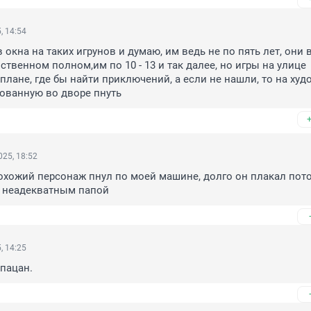
, 14:54
окна на таких игрунов и думаю, им ведь не по пять лет, они в
твенном полном,им по 10 - 13 и так далее, но игры на улице 
плане, где бы найти приключений, а если не нашли, то на худо
ованную во дворе пнуть
25, 18:52
хожий персонаж пнул по моей машине, долго он плакал пото
м неадекватным папой
, 14:25
пацан.