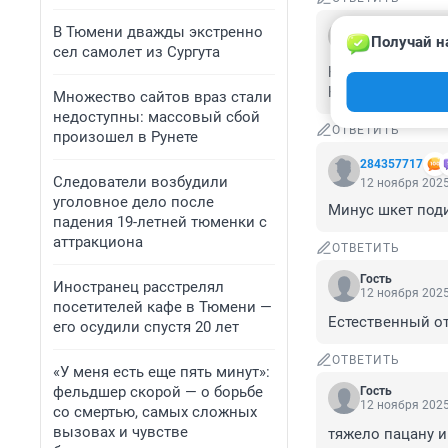
Гость
В Тюмени дважды экстренно
Получай н
12 ноября 2025
сел самолет из Сургута
Непонятно. На п
Не на крышу, а 
Множество сайтов враз стали
недоступны: массовый сбой
ОТВЕТИТЬ
произошел в Рунете
284357717
Следователи возбудили
12 ноября 2025
уголовное дело после
Минус шкет поди
падения 19-летней тюменки с
аттракциона
ОТВЕТИТЬ
Гость
Иностранец расстрелял
12 ноября 2025
посетителей кафе в Тюмени —
Естественный от
его осудили спустя 20 лет
ОТВЕТИТЬ
«У меня есть еще пять минут»:
фельдшер скорой — о борьбе
Гость
12 ноября 2025
со смертью, самых сложных
вызовах и чувстве
тяжело пацану и