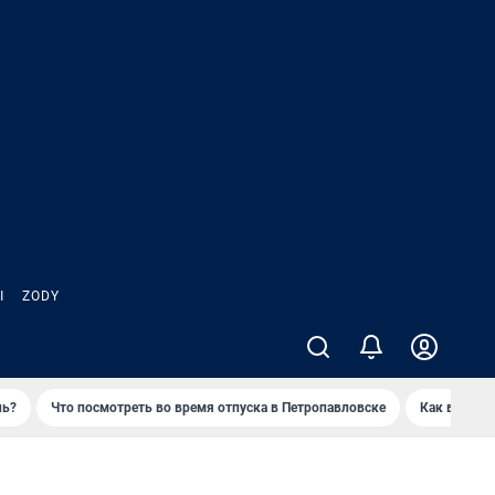
Ы
ZODY
нь?
Что посмотреть во время отпуска в Петропавловске
Как выжива