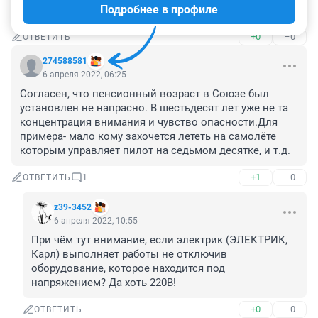
Подробнее в профиле
Судебно-медицинская экспертиза назначена кому???
+0
–0
ОТВЕТИТЬ
274588581
6 апреля 2022, 06:25
Согласен, что пенсионный возраст в Союзе был 
установлен не напрасно. В шестьдесят лет уже не та 
концентрация внимания и чувство опасности.Для 
примера- мало кому захочется лететь на самолёте 
которым управляет пилот на седьмом десятке, и т.д.
+1
–0
ОТВЕТИТЬ
1
z39-3452
6 апреля 2022, 10:55
При чём тут внимание, если электрик (ЭЛЕКТРИК, 
Карл) выполняет работы не отключив 
оборудование, которое находится под 
напряжением? Да хоть 220В!
+0
–0
ОТВЕТИТЬ