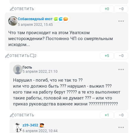
+0
–0
ОТВЕТИТЬ
Собаковидный енот
5 апреля 2022, 15:45
Что там происходит на этом Уватском 
месторождении? Постоянно ЧП со смертельным 
исходом...
+5
–0
ОТВЕТИТЬ
2
Гость
5 апреля 2022, 21:10
Нарушил - погиб, что не так то ?? 

или что должно быть ??? нарушил - выжил ??? 

кого там на работу берут ????? а те кто выполняют 
такие работы, головой не думает ??? -- или что 
приказ руководства важнее жизни ??????????????
+1
–0
ОТВЕТИТЬ
z39-3452
6 апреля 2022, 10:44