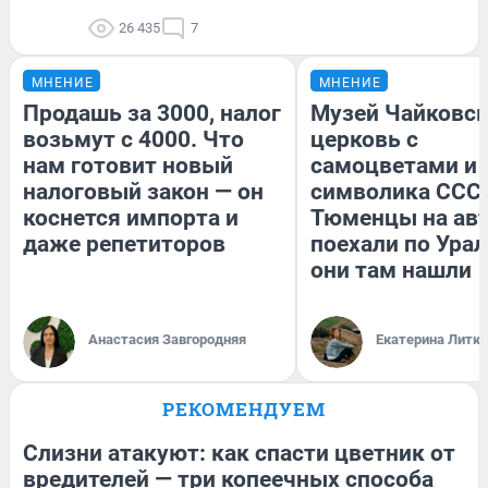
26 435
7
МНЕНИЕ
МНЕНИЕ
Продашь за 3000, налог
Музей Чайковск
возьмут с 4000. Что
церковь с
нам готовит новый
самоцветами и 
налоговый закон — он
символика СССР
коснется импорта и
Тюменцы на ав
даже репетиторов
поехали по Урал
они там нашли
Анастасия Завгородняя
Екатерина Литк
РЕКОМЕНДУЕМ
Слизни атакуют: как спасти цветник от
вредителей — три копеечных способа