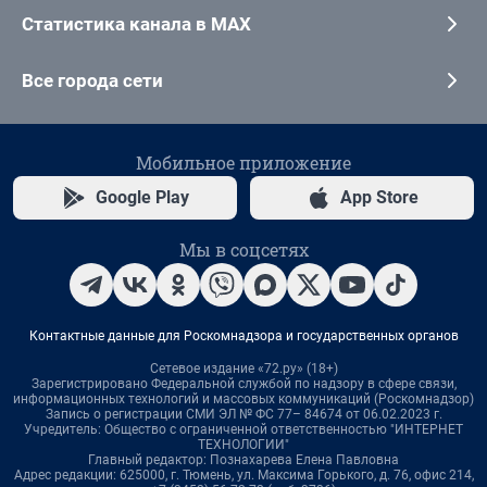
Статистика канала в MAX
Все города сети
Мобильное приложение
Google Play
App Store
Мы в соцсетях
Контактные данные для Роскомнадзора и государственных органов
Сетевое издание «72.ру» (18+)
Зарегистрировано Федеральной службой по надзору в сфере связи,
информационных технологий и массовых коммуникаций (Роскомнадзор)
Запись о регистрации СМИ ЭЛ № ФС 77– 84674 от 06.02.2023 г.
Учредитель: Общество с ограниченной ответственностью "ИНТЕРНЕТ
ТЕХНОЛОГИИ"
Главный редактор: Познахарева Елена Павловна
Адрес редакции: 625000, г. Тюмень, ул. Максима Горького, д. 76, офис 214,