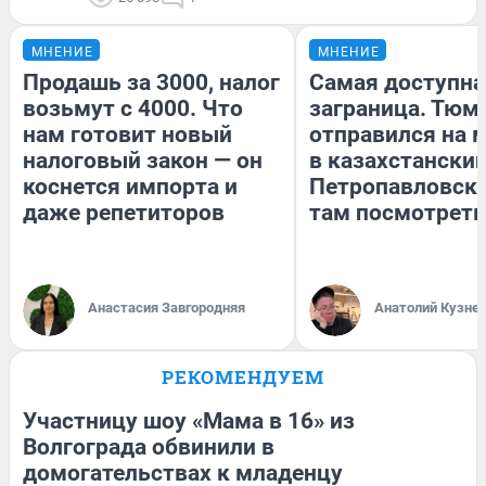
МНЕНИЕ
МНЕНИЕ
Продашь за 3000, налог
Самая доступна
возьмут с 4000. Что
заграница. Тюм
нам готовит новый
отправился на 
налоговый закон — он
в казахстански
коснется импорта и
Петропавловск:
даже репетиторов
там посмотреть
Анастасия Завгородняя
Анатолий Кузне
РЕКОМЕНДУЕМ
Участницу шоу «Мама в 16» из
Волгограда обвинили в
домогательствах к младенцу