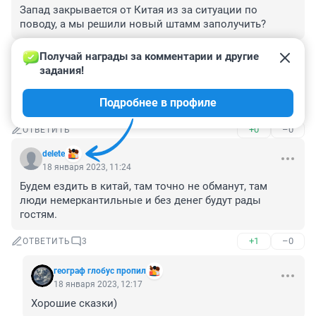
Запад закрывается от Китая из за ситуации по 
поводу, а мы решили новый штамм заполучить?
+0
–1
ОТВЕТИТЬ
Получай награды за комментарии и другие 
задания!
Гость
18 января 2023, 13:27
Подробнее в профиле
Не, я блюда из летучих мышей не ем
+0
–0
ОТВЕТИТЬ
delete
18 января 2023, 11:24
Будем ездить в китай, там точно не обманут, там 
люди немеркантильные и без денег будут рады 
гостям.
+1
–0
ОТВЕТИТЬ
3
географ глобус пропил
18 января 2023, 12:17
Хорошие сказки)