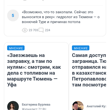
«Возможно, что-то закопали. Сейчас это
5
выносится в реку»: гидролог из Тюмени — о
вонючей Туре и причинах потопа
23 703
224
МНЕНИЕ
МНЕНИЕ
«Заезжаешь на
Самая доступн
заправку, а там по
заграница. Тю
нулям»: смотрим, как
отправился на
дела с топливом на
в казахстански
маршруте Тюмень —
Петропавловск
Уфа
там посмотрет
Екатерина Бурлева
Анатолий Кузн
Журналист 72.RU