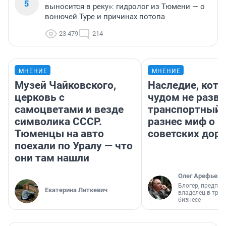
5
выносится в реку»: гидролог из Тюмени — о
вонючей Туре и причинах потопа
23 479
214
МНЕНИЕ
МНЕНИЕ
Музей Чайковского,
Наследие, кото
церковь с
чудом не разва
самоцветами и везде
транспортный 
символика СССР.
разнес миф о 
Тюменцы на авто
советских доро
поехали по Уралу — что
они там нашли
Олег Арефьев
Блогер, предпри
Екатерина Литкевич
владелец в тра
бизнесе