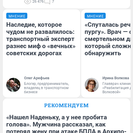
26 476
7
МНЕНИЕ
МНЕНИЕ
Наследие, которое
«Спуталась речь
чудом не развалилось:
пургу». Врач — о
транспортный эксперт
смертельном ди
разнес миф о «вечных»
который сложн
советских дорогах
обнаружить
Олег Арефьев
Ирина Волкова
Блогер, предприниматель,
Главврач клиник
владелец в транспортном
«Реабилитация д
бизнесе
Волковой»
РЕКОМЕНДУЕМ
«Нашел Наденьку, а у нее пробита
голова». Мужчина рассказал, как
потерял жену при атаке БПЛА в Архипо-