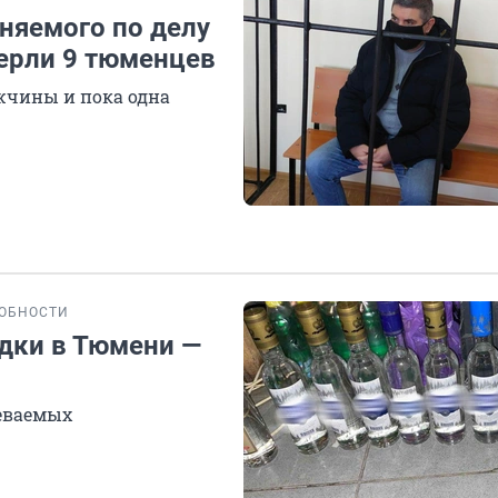
няемого по делу
мерли 9 тюменцев
ужчины и пока одна
ОБНОСТИ
одки в Тюмени —
реваемых