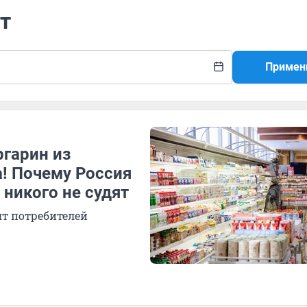
т
Примен
ргарин из
а! Почему Россия
 никого не судят
т потребителей