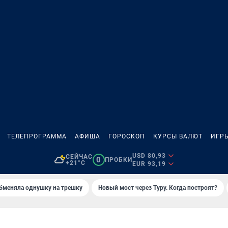
ТЕЛЕПРОГРАММА
АФИША
ГОРОСКОП
КУРСЫ ВАЛЮТ
ИГР
USD 80,93
СЕЙЧАС
0
ПРОБКИ
+21°C
EUR 93,19
бменяла однушку на трешку
Новый мост через Туру. Когда построят?