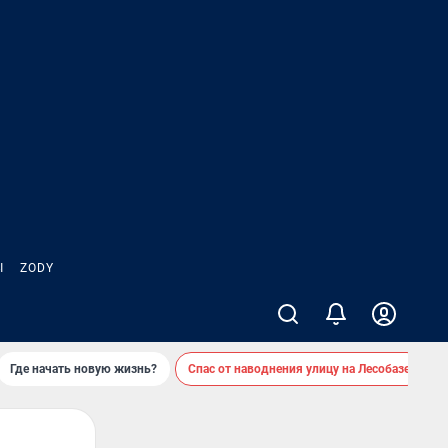
Ы
ZODY
Где начать новую жизнь?
Спас от наводнения улицу на Лесобазе
Д