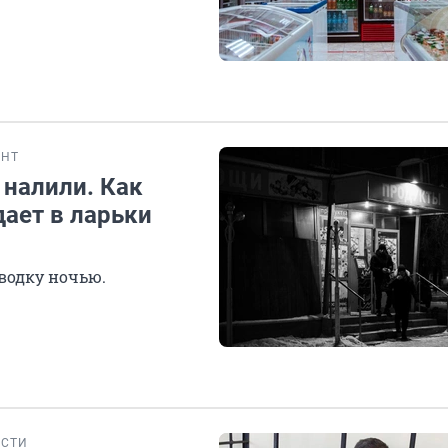
ЕНТ
 налили. Как
ает в ларьки
водку ночью.
ОСТИ