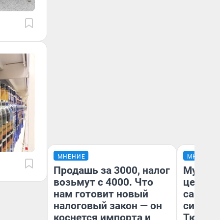
МНЕНИЕ
МНЕНИЕ
Продашь за 3000, налог
Музей 
возьмут с 4000. Что
церков
нам готовит новый
самоцв
налоговый закон — он
символ
коснется импорта и
Тюменц