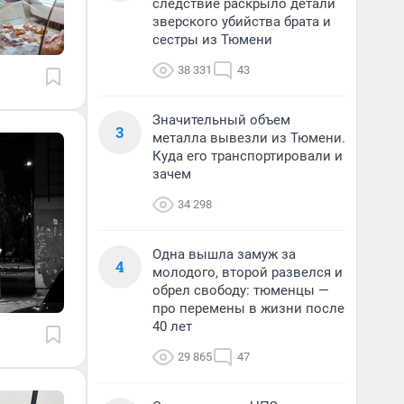
следствие раскрыло детали
зверского убийства брата и
сестры из Тюмени
38 331
43
Значительный объем
3
металла вывезли из Тюмени.
Куда его транспортировали и
зачем
34 298
Одна вышла замуж за
4
молодого, второй развелся и
обрел свободу: тюменцы —
про перемены в жизни после
40 лет
29 865
47