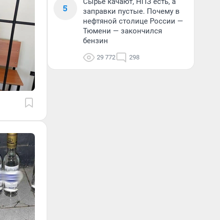
Сырье качают, НПЗ есть, а
5
заправки пустые. Почему в
нефтяной столице России —
Тюмени — закончился
бензин
29 772
298