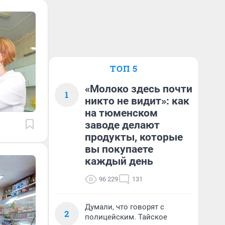
ТОП 5
«Молоко здесь почти
1
никто не видит»: как
на тюменском
заводе делают
продукты, которые
вы покупаете
каждый день
96 229
131
Думали, что говорят с
2
полицейским. Тайское