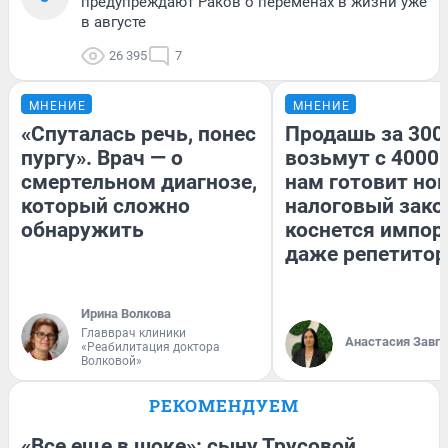
предупреждают Раков о переменах в жизни уже
в августе
26 395
7
МНЕНИЕ
МНЕНИЕ
«Спуталась речь, понес
Продашь за 3000
пургу». Врач — о
возьмут с 4000.
смертельном диагнозе,
нам готовит но
который сложно
налоговый зако
обнаружить
коснется импор
даже репетитор
Ирина Волкова
Главврач клиники
Анастасия Завг
«Реабилитация доктора
Волковой»
РЕКОМЕНДУЕМ
«Все еще в шоке»: сыну Трусовой