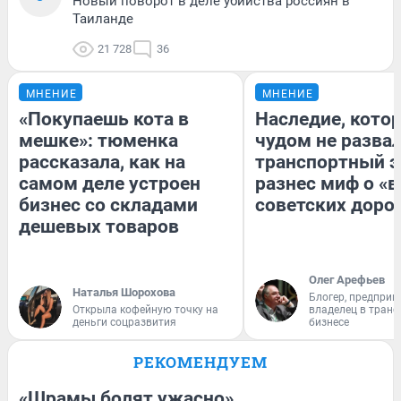
Новый поворот в деле убийства россиян в
Таиланде
21 728
36
МНЕНИЕ
МНЕНИЕ
«Покупаешь кота в
Наследие, кото
мешке»: тюменка
чудом не разва
рассказала, как на
транспортный э
самом деле устроен
разнес миф о «
бизнес со складами
советских доро
дешевых товаров
Олег Арефьев
Наталья Шорохова
Блогер, предприн
Открыла кофейную точку на
владелец в тран
деньги соцразвития
бизнесе
РЕКОМЕНДУЕМ
«Шрамы болят ужасно».