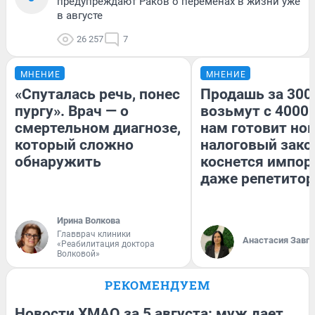
предупреждают Раков о переменах в жизни уже
в августе
26 257
7
МНЕНИЕ
МНЕНИЕ
«Спуталась речь, понес
Продашь за 3000
пургу». Врач — о
возьмут с 4000.
смертельном диагнозе,
нам готовит но
который сложно
налоговый зако
обнаружить
коснется импор
даже репетитор
Ирина Волкова
Главврач клиники
Анастасия Завг
«Реабилитация доктора
Волковой»
РЕКОМЕНДУЕМ
Новости ХМАО за 5 августа: муж дает