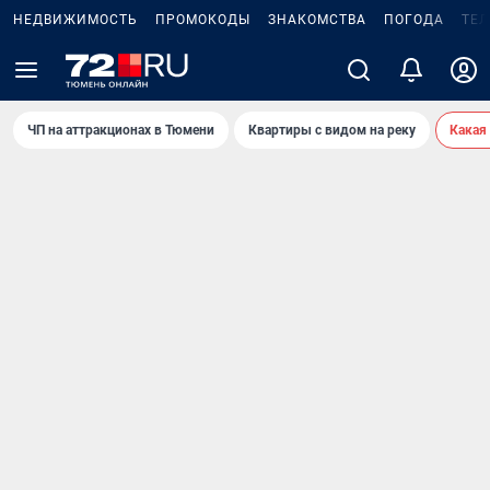
НЕДВИЖИМОСТЬ
ПРОМОКОДЫ
ЗНАКОМСТВА
ПОГОДА
ТЕ
ЧП на аттракционах в Тюмени
Квартиры с видом на реку
Какая