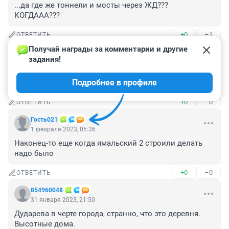
...да где же тоннели и мосты через ЖД??? 
КОГДААА???
+0
–1
ОТВЕТИТЬ
Получай награды за комментарии и другие 
Гость
1 февраля 2023, 06:49
задания!
Лучше сделайте заезд с уездной к новым жк, через 
Подробнее в профиле
них можно и в Дударево заехать.
+0
–0
ОТВЕТИТЬ
Гость021
1 февраля 2023, 05:36
Наконец-то еще когда ямальский 2 строили делать 
надо было
+0
–0
ОТВЕТИТЬ
854960048
31 января 2023, 21:50
Дударева в черте города, странно, что это деревня. 
Высотные дома.