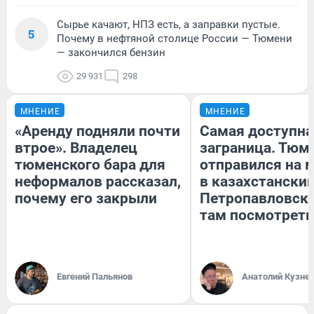
Сырье качают, НПЗ есть, а заправки пустые.
5
Почему в нефтяной столице России — Тюмени
— закончился бензин
29 931
298
МНЕНИЕ
МНЕНИЕ
«Аренду подняли почти
Самая доступна
втрое». Владелец
заграница. Тюм
тюменского бара для
отправился на 
неформалов рассказал,
в казахстански
почему его закрыли
Петропавловск:
там посмотреть
Евгений Пальянов
Анатолий Кузне