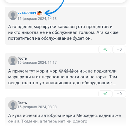
274477809
15 февраля 2024, 14:13
А владелец маршрутки кавказец сто процентов и 
никто никогда не не обслуживал толком. Ага как же 
потратиться на обслуживание будет он.
+0
–0
Гость
15 февраля 2024, 11:17
А причем тут мор и мэр 😂😂😂они ж не поджигали 
маршрутки и от переполненности они не горят. Там 
везде халатно устанавливают доп оборудование 
которое замыкает от тряски . Висит видеорегистратор 
+0
–0
на стенке а водила туда куртку повесил провода 
переплелись слиплись и всё. А замыкание питания 
Гость
там штука опасная там сила тока огромная
15 февраля 2024, 08:38
А куда исчезли автобусы марки Мерседес, ездили же 
они в Тюмени, а теперь нет ни одного.