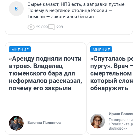
Сырье качают, НПЗ есть, а заправки пустые.
5
Почему в нефтяной столице России —
Тюмени — закончился бензин
29 899
298
МНЕНИЕ
МНЕНИЕ
«Аренду подняли почти
«Спуталась реч
втрое». Владелец
пургу». Врач — 
тюменского бара для
смертельном д
неформалов рассказал,
который слож
почему его закрыли
обнаружить
Ирина Волкова
Главврач клини
Евгений Пальянов
«Реабилитация 
Волковой»