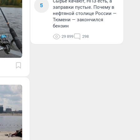
Сырье качают, НПЗ есть, а
5
заправки пустые. Почему в
нефтяной столице России —
Тюмени — закончился
бензин
29 899
298