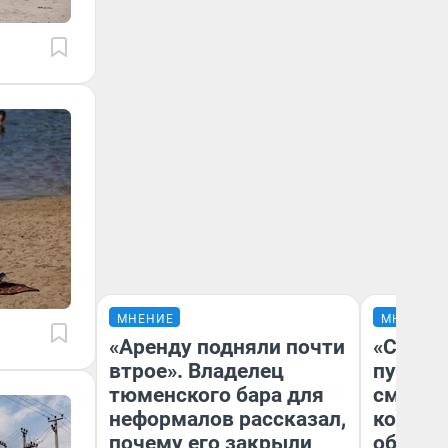
МНЕНИЕ
МНЕНИЕ
«Аренду подняли почти
«Спутал
втрое». Владелец
пургу».
тюменского бара для
смерте
неформалов рассказал,
которы
почему его закрыли
обнару