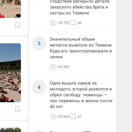
следствие раскрыло детали
зверского убийства брата и
сестры из Тюмени
38 702
45
Значительный объем
3
металла вывезли из Тюмени.
Куда его транспортировали и
зачем
34 395
Одна вышла замуж за
4
молодого, второй развелся и
обрел свободу: тюменцы —
про перемены в жизни после
40 лет
29 964
47