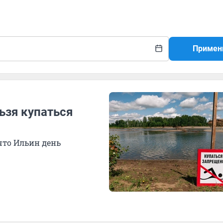
Примен
ьзя купаться
что Ильин день