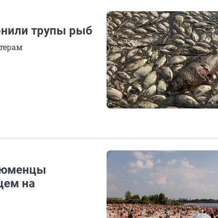
онили трупы рыб
нтерам
 тюменцы
цем на