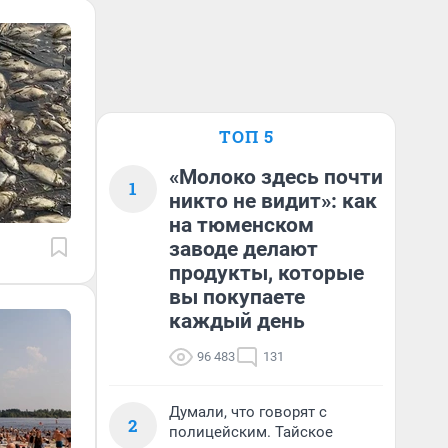
ТОП 5
«Молоко здесь почти
1
никто не видит»: как
на тюменском
заводе делают
продукты, которые
вы покупаете
каждый день
96 483
131
Думали, что говорят с
2
полицейским. Тайское