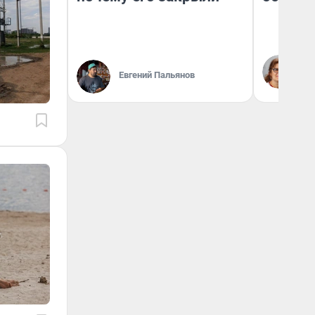
Ир
Гл
Евгений Пальянов
«Р
Во