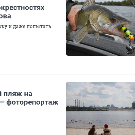
окрестностях
ова
уку и даже попытать
й пляж на
 — фоторепортаж