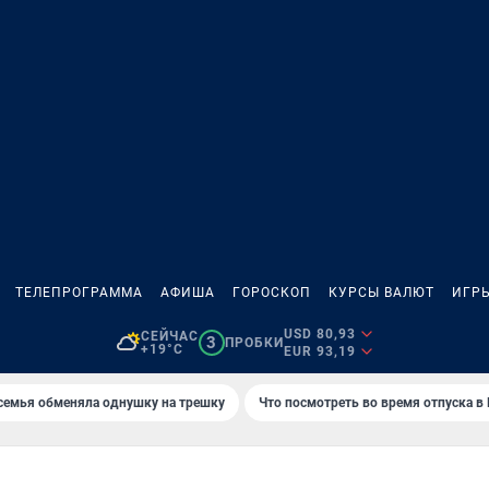
ТЕЛЕПРОГРАММА
АФИША
ГОРОСКОП
КУРСЫ ВАЛЮТ
ИГР
USD 80,93
СЕЙЧАС
3
ПРОБКИ
+19°C
EUR 93,19
семья обменяла однушку на трешку
Что посмотреть во время отпуска в