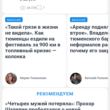
26 378
7
МНЕНИЕ
МНЕНИЕ
«Такой грязи в жизни
«Аренду поднял
не видела». Как
втрое». Владел
тюменцы ездили на
тюменского бар
фестиваль за 900 км в
неформалов рас
топливный кризис —
почему его зак
колонка
Мария Токмакова
Евгений Пальяно
РЕКОМЕНДУЕМ
«Четырех мужей потеряла»: Прохор
Шаляпин проболтался о новой