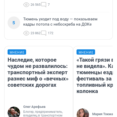
26 565
7
Тюмень уходит под воду — показываем
5
кадры потопа с небоскреба на ДОКе
23 862
172
МНЕНИЕ
МНЕНИЕ
Наследие, которое
«Такой грязи в
чудом не развалилось:
не видела». Ка
транспортный эксперт
тюменцы ездил
разнес миф о «вечных»
фестиваль за 9
советских дорогах
топливный кри
колонка
Олег Арефьев
Блогер, предприниматель,
Мария Токмако
владелец в транспортном