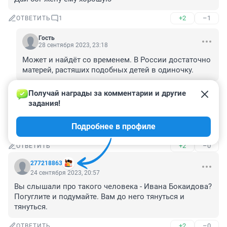
+2
–1
ОТВЕТИТЬ
1
Гость
28 сентября 2023, 23:18
Может и найдёт со временем. В России достаточно 
матерей, растяших подобных детей в одиночку.
+1
–0
ОТВЕТИТЬ
Получай награды за комментарии и другие 
задания!
Гость
24 сентября 2023, 21:31
Подробнее в профиле
Нет слов. Сильный мужик.
+2
–0
ОТВЕТИТЬ
277218863
24 сентября 2023, 20:57
Вы слышали про такого человека - Ивана Бокаидова? 
Погуглите и подумайте. Вам до него тянуться и 
тянуться.
+2
–0
ОТВЕТИТЬ