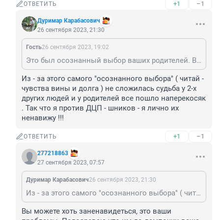
+1
–1
ОТВЕТИТЬ
Дуримар Карабасович
26 сентября 2023, 21:30
Гость
26 сентября 2023, 19:02
Это был осознанный выбор ваших родителей. В смысле держать «одну особу» (подозреваю что вашу сестру) дома, а не в интернате для подобных больных. Во времена СССР это было в порядке вещей, соцсетей не было, знал только узкий круг людей и никто из посторонних не осудил бы.
Из - за этого самого "осознанного выбора" ( читай - 
чувства вины и долга ) не сложилась судьба у 2-х 
других людей и у родителей все пошло наперекосяк 
. Так что я против ДЦП - шников - я лично их 
ненавижу !!!
+1
–1
ОТВЕТИТЬ
277218863
27 сентября 2023, 07:57
Дуримар Карабасович
26 сентября 2023, 21:30
Из - за этого самого "осознанного выбора" ( читай - чувства вины и долга ) не сложилась судьба у 2-х других людей и у родителей все пошло наперекосяк . Так что я против ДЦП - шников - я лично их ненавижу !!!
Вы можете хоть заненавидеться, это ваши 