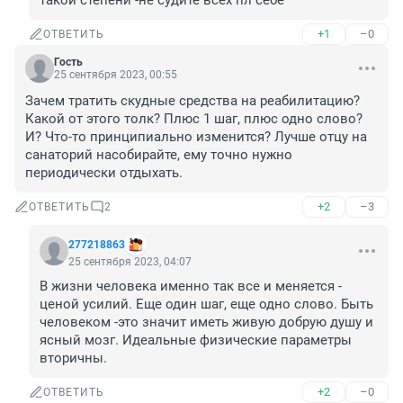
такой степени -не судите всех пл себе
+1
–0
ОТВЕТИТЬ
Гость
25 сентября 2023, 00:55
Зачем тратить скудные средства на реабилитацию? 
Какой от этого толк? Плюс 1 шаг, плюс одно слово? 
И? Что-то принципиально изменится? Лучше отцу на 
санаторий насобирайте, ему точно нужно 
периодически отдыхать.
+2
–3
ОТВЕТИТЬ
2
277218863
25 сентября 2023, 04:07
В жизни человека именно так все и меняется - 
ценой усилий. Еще один шаг, еще одно слово. Быть 
человеком -это значит иметь живую добрую душу и 
ясный мозг. Идеальные физические параметры 
вторичны.
+2
–0
ОТВЕТИТЬ