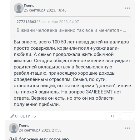
Гость
25 сентября 2023, 18:46
277218863
25 сентября 2023, 04:07
В жизни человека именно так все и меняется - ценой усилий. Еще один шаг, еще одно слово. Быть человеком -это значит иметь живую добрую душу и ясный мозг. Идеальные физические параметры вторичны.
Вы знаете, всего 100-50 лет назад детей-инвалидов 
просто содержали, кормили-поили-ухаживали-
любили. А семья продолжала жить обычной 
жизнью. Сегодня общественное мнение вынуждает 
родителей вкладываться в бессмысленную 
реабилитацию, приносящую хорошие доходы 
определённым отраслям. Семья, по сути, 
становится нищей, но ты всё время "должен", иначе 
ты плохой родитель. На вопрос ЗАЧЕЕЕЕМ? нет 
ответа. Вернее он есть, но это он из области 
получения прибыли.
+1
–1
ОТВЕТИТЬ
Гость
24 сентября 2023, 21:58
Дай бог жену ему хорошую