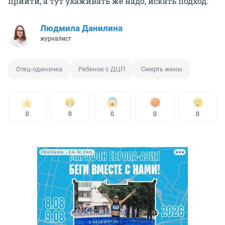
прийти, а тут ухаживать же надо, искать подход.
Людмила Данилина
журналист
Отец-одиночка
Ребенок с ДЦП
Смерть жены
0
0
0
0
0
РЕКЛАМА • EA-M.ORG