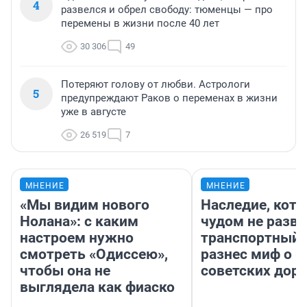
4
развелся и обрел свободу: тюменцы — про
перемены в жизни после 40 лет
30 306
49
Потеряют голову от любви. Астрологи
5
предупреждают Раков о переменах в жизни
уже в августе
26 519
7
МНЕНИЕ
МНЕНИЕ
«Мы видим нового
Наследие, кото
Нолана»: с каким
чудом не разва
настроем нужно
транспортный 
смотреть «Одиссею»,
разнес миф о 
чтобы она не
советских доро
выглядела как фиаско