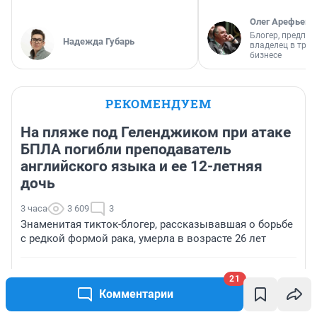
Олег Арефьев
Блогер, предпри
Надежда Губарь
владелец в тра
бизнесе
РЕКОМЕНДУЕМ
На пляже под Геленджиком при атаке
БПЛА погибли преподаватель
английского языка и ее 12-летняя
дочь
3 часа
3 609
3
Знаменитая тикток-блогер, рассказывавшая о борьбе
с редкой формой рака, умерла в возрасте 26 лет
Как приготовить фаршированные перцы — простой
21
рецепт от жительницы Барнаула
Комментарии