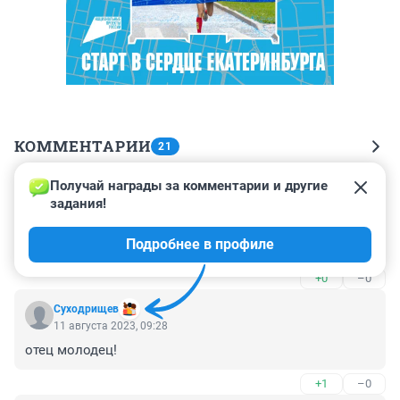
КОММЕНТАРИИ
21
Получай награды за комментарии и другие 
Гость
11 августа 2023, 22:17
задания!
То есть первого ребенка женщина кинула родителям и 
Подробнее в профиле
пошла нового рожать?
+0
–0
Суходрищев
11 августа 2023, 09:28
отец молодец!
+1
–0