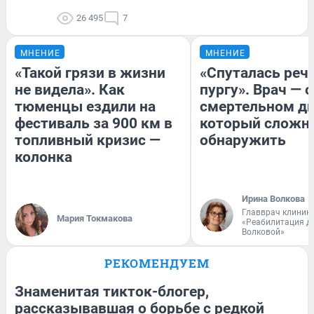
26 495
7
МНЕНИЕ
МНЕНИЕ
«Такой грязи в жизни
«Спуталась речь
не видела». Как
пургу». Врач — о
тюменцы ездили на
смертельном ди
фестиваль за 900 км в
который сложн
топливный кризис —
обнаружить
колонка
Ирина Волкова
Главврач клиник
Мария Токмакова
«Реабилитация д
Волковой»
РЕКОМЕНДУЕМ
Знаменитая тикток-блогер,
рассказывавшая о борьбе с редкой