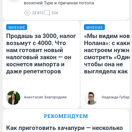
вонючей Туре и причинах потопа
23 812
224
МНЕНИЕ
МНЕНИЕ
Продашь за 3000, налог
«Мы видим нов
возьмут с 4000. Что
Нолана»: с каки
нам готовит новый
настроем нужн
налоговый закон — он
смотреть «Одис
коснется импорта и
чтобы она не
даже репетиторов
выглядела как 
Анастасия Завгородняя
Надежда Губарь
РЕКОМЕНДУЕМ
Как приготовить хачапури — несколько