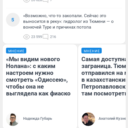
«Возможно, что-то закопали. Сейчас это
5
выносится в реку»: гидролог из Тюмени — о
вонючей Туре и причинах потопа
23 599
216
МНЕНИЕ
МНЕНИЕ
«Мы видим нового
Самая доступна
Нолана»: с каким
заграница. Тюм
настроем нужно
отправился на 
смотреть «Одиссею»,
в казахстански
чтобы она не
Петропавловск:
выглядела как фиаско
там посмотреть
Надежда Губарь
Анатолий Кузне