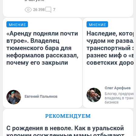
26 398
7
МНЕНИЕ
МНЕНИЕ
«Аренду подняли почти
Наследие, кото
втрое». Владелец
чудом не разва
тюменского бара для
транспортный э
неформалов рассказал,
разнес миф о «
почему его закрыли
советских доро
Олег Арефьев
Блогер, предприн
Евгений Пальянов
владелец в тран
бизнесе
РЕКОМЕНДУЕМ
С рождения в неволе. Как в уральской
колонии осужденные мамы отбывают