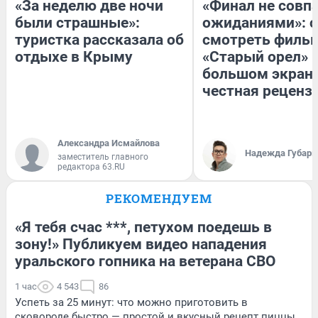
«За неделю две ночи
«Финал не совпа
были страшные»:
ожиданиями»: с
туристка рассказала об
смотреть филь
отдыхе в Крыму
«Старый орел» 
большом экран
честная реценз
Александра Исмайлова
Надежда Губарь
заместитель главного
редактора 63.RU
РЕКОМЕНДУЕМ
«Я тебя счас ***, петухом поедешь в
зону!» Публикуем видео нападения
уральского гопника на ветерана СВО
1 час
4 543
86
Успеть за 25 минут: что можно приготовить в
сковороде быстро — простой и вкусный рецепт пиццы