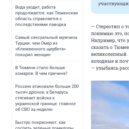
участвующими
Вода уходит, работа
продолжается: как Тюменская
область справляется с
последствиями паводка
— Стереотип о т
понимаю это, п
Самый сексуальный мужчина
Например, что 
Турции: чем Омер из
сказать о Тюмен
«Клюквенного щербета»
великолепный. Я
покорил женщин
холодные и поч
— улыбаясь рас
В Тюмени стало больше
комаров. В чем причина?
Россию атаковали больше 200
тысяч дронов, а Беларусь
стягивает войска к
украинской границе: главное
об СВО за неделю
Быстро покраснеют: как
соспеть зеленые помидоры