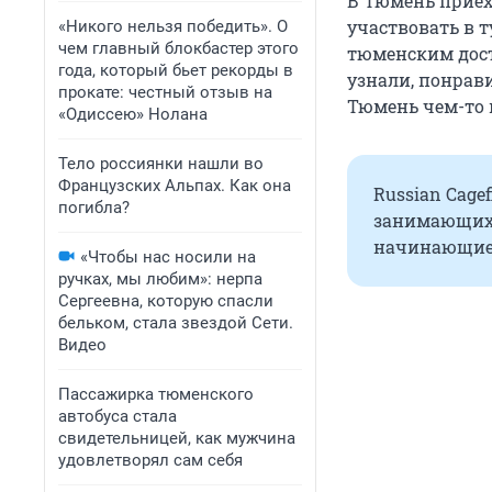
В Тюмень приех
участвовать в 
«Никого нельзя победить». О
чем главный блокбастер этого
тюменским дост
года, который бьет рекорды в
узнали, понрави
прокате: честный отзыв на
Тюмень чем-то 
«Одиссею» Нолана
Тело россиянки нашли во
Французских Альпах. Как она
Russian Cage
погибла?
занимающихс
начинающие
«Чтобы нас носили на
ручках, мы любим»: нерпа
Сергеевна, которую спасли
бельком, стала звездой Сети.
Видео
Пассажирка тюменского
автобуса стала
свидетельницей, как мужчина
удовлетворял сам себя