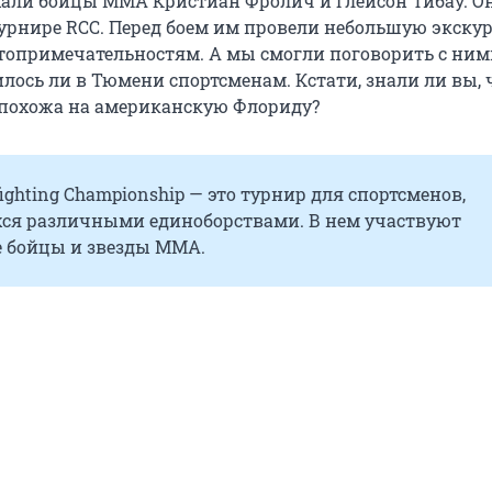
али бойцы ММА Кристиан Фролич и Глейсон Тибау. О
турнире RCC. Перед боем им провели небольшую экску
опримечательностям. А мы смогли поговорить с ним
лось ли в Тюмени спортсменам. Кстати, знали ли вы, 
похожа на американскую Флориду?
fighting Championship — это турнир для спортсменов,
я различными единоборствами. В нем участвуют
 бойцы и звезды ММА.