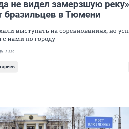
да не видел замерзшую реку»
т бразильцев в Тюмени
али выступать на соревнованиях, но ус
 с нами по городу
8 830
тариев