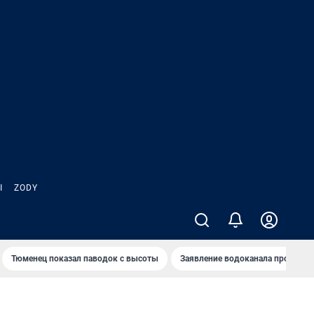
Ы
ZODY
Тюменец показал паводок с высоты
Заявление водоканала про запа