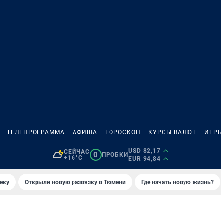
ТЕЛЕПРОГРАММА
АФИША
ГОРОСКОП
КУРСЫ ВАЛЮТ
ИГР
USD 82,17
СЕЙЧАС
0
ПРОБКИ
+16°C
EUR 94,84
еку
Открыли новую развязку в Тюмени
Где начать новую жизнь?