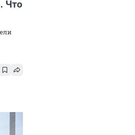
. Что
пели