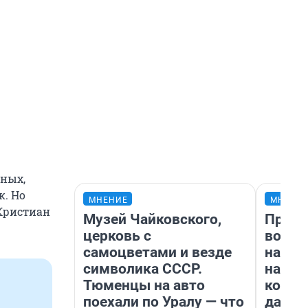
нных,
. Но
МНЕНИЕ
МНЕНИ
 Кристиан
Музей Чайковского,
Прода
церковь с
возьм
самоцветами и везде
нам г
символика СССР.
налог
Тюменцы на авто
косне
поехали по Уралу — что
даже 