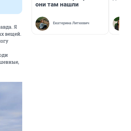
они там нашли
Екатерина Литкевич
авда. Я
ых вещей.
могу
люди
ушевные,