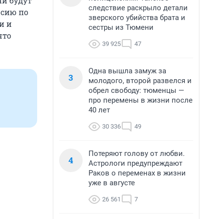
ни будут
следствие раскрыло детали
рсию по
зверского убийства брата и
и и
сестры из Тюмени
что
39 925
47
Одна вышла замуж за
3
молодого, второй развелся и
обрел свободу: тюменцы —
про перемены в жизни после
40 лет
30 336
49
Потеряют голову от любви.
4
Астрологи предупреждают
Раков о переменах в жизни
уже в августе
26 561
7