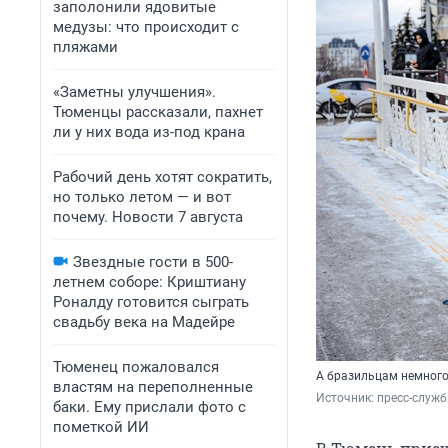
заполонили ядовитые
медузы: что происходит с
пляжами
«Заметны улучшения».
Тюменцы рассказали, пахнет
ли у них вода из-под крана
Рабочий день хотят сократить,
но только летом — и вот
почему. Новости 7 августа
Звездные гости в 500-
летнем соборе: Криштиану
Роналду готовится сыграть
свадьбу века на Мадейре
Тюменец пожаловался
А бразильцам немного 
властям на переполненные
Источник: 
пресс-служб
баки. Ему прислали фото с
пометкой ИИ