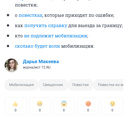
повестки;
о
повестках
, которые приходят по ошибке;
как
получить справку
для выезда за границу;
кто
не подлежит мобилизации
;
сколько будет волн
мобилизации.
Дарья Макеева
журналист 72.RU
Мобилизация
Священник
Повестки
Повестки из вое
0
0
0
0
0