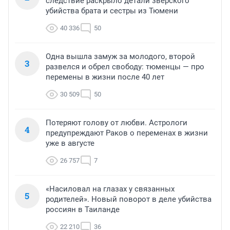
следствие раскрыло детали зверского
убийства брата и сестры из Тюмени
40 336
50
Одна вышла замуж за молодого, второй
3
развелся и обрел свободу: тюменцы — про
перемены в жизни после 40 лет
30 509
50
Потеряют голову от любви. Астрологи
4
предупреждают Раков о переменах в жизни
уже в августе
26 757
7
«Насиловал на глазах у связанных
5
родителей». Новый поворот в деле убийства
россиян в Таиланде
22 210
36