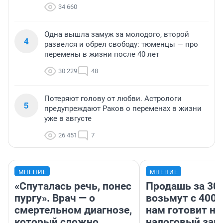
34 660
Одна вышла замуж за молодого, второй
4
развелся и обрел свободу: тюменцы — про
перемены в жизни после 40 лет
30 229
48
Потеряют голову от любви. Астрологи
5
предупреждают Раков о переменах в жизни
уже в августе
26 451
7
МНЕНИЕ
МНЕНИЕ
«Спуталась речь, понес
Продашь за 300
пургу». Врач — о
возьмут с 4000
смертельном диагнозе,
нам готовит н
который сложно
налоговый зако