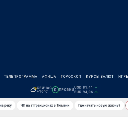
ТЕЛЕПРОГРАММА
АФИША
ГОРОСКОП
КУРСЫ ВАЛЮТ
ИГР
USD 81,41
СЕЙЧАС
0
ПРОБКИ
+10°C
EUR 94,06
на реку
ЧП на аттракционах в Тюмени
Где начать новую жизнь?