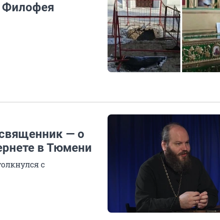
я Филофея
 священник — о
рнете в Тюмени
толкнулся с