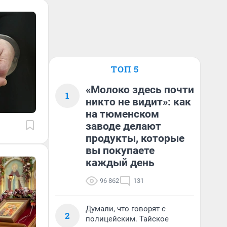
ТОП 5
«Молоко здесь почти
1
никто не видит»: как
на тюменском
заводе делают
продукты, которые
вы покупаете
каждый день
96 862
131
Думали, что говорят с
2
полицейским. Тайское