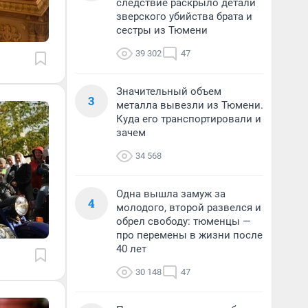
следствие раскрыло детали
зверского убийства брата и
сестры из Тюмени
39 302
47
Значительный объем
3
металла вывезли из Тюмени.
Куда его транспортировали и
зачем
34 568
Одна вышла замуж за
4
молодого, второй развелся и
обрел свободу: тюменцы —
про перемены в жизни после
40 лет
30 148
47