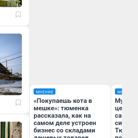
МНЕНИЕ
МНЕНИЕ
«Покупаешь кота в
Музей 
мешке»: тюменка
церков
рассказала, как на
самоцв
самом деле устроен
символ
бизнес со складами
Тюменц
дешевых товаров
поехали