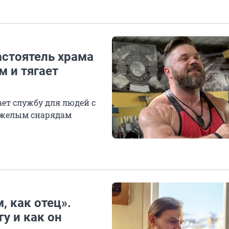
астоятель храма
м и тягает
ет службу для людей с
тяжелым снарядам
 как отец».
у и как он