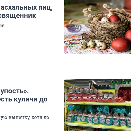
пасхальных яиц,
 священник
и!
лупость».
сть куличи до
ую выпечку, хотя до