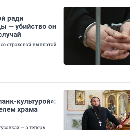
ой ради
ы — убийство он
случай
со страховой выплатой
панк-культурой»:
телем храма
усовках — а теперь