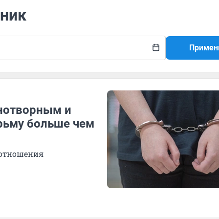
нник
Примен
нотворным и
юрьму больше чем
 отношения