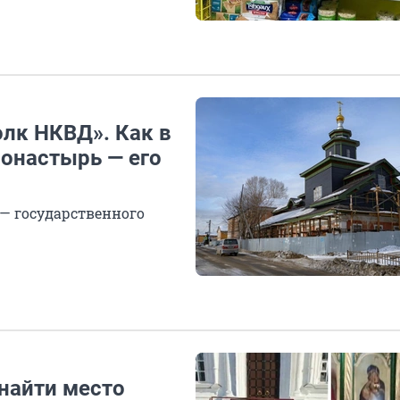
олк НКВД». Как в
онастырь — его
 — государственного
найти место