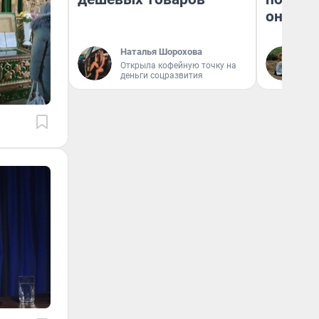
они та
Наталья Шорохова
Ек
Открыла кофейную точку на
деньги соцразвития