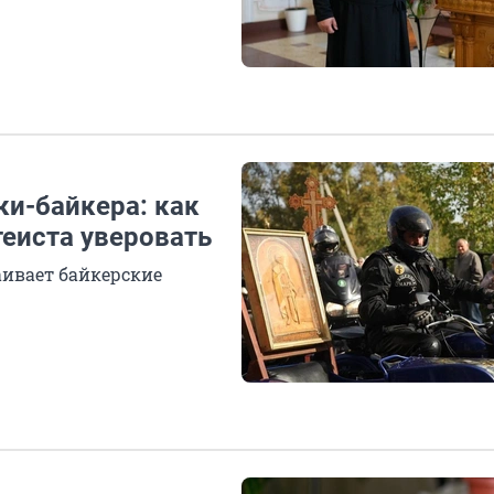
ки-байкера: как
теиста уверовать
аивает байкерские