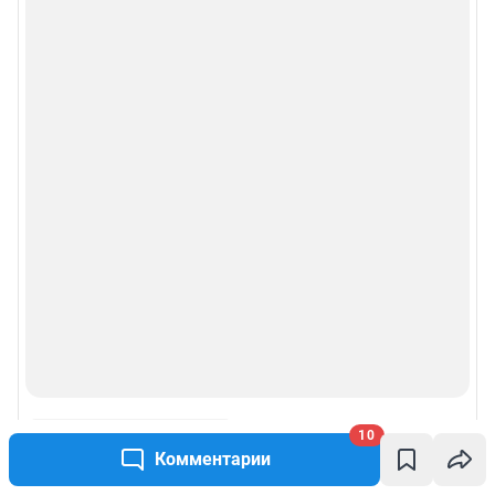
Рубрики
Реклама на сайте
Прайс-лист
О компании
Наши награды
Наши вакансии
Техподдержка
10
Предвыборная агитация
Комментарии