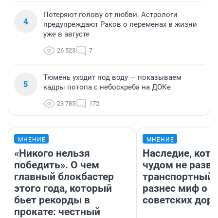
Потеряют голову от любви. Астрологи
4
предупреждают Раков о переменах в жизни
уже в августе
26 523
7
Тюмень уходит под воду — показываем
5
кадры потопа с небоскреба на ДОКе
23 785
172
МНЕНИЕ
МНЕНИЕ
«Никого нельзя
Наследие, кото
победить». О чем
чудом не разва
главный блокбастер
транспортный 
этого года, который
разнес миф о 
бьет рекорды в
советских доро
прокате: честный