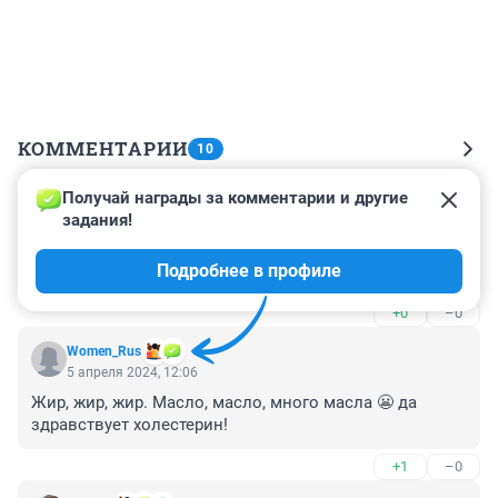
КОММЕНТАРИИ
10
Получай награды за комментарии и другие 
Гость
6 апреля 2024, 10:56
задания!
Это самый распространенный рецепт . С 
Подробнее в профиле
подключением вас Семён громов,,😂😂😂
+0
–0
Women_Rus
5 апреля 2024, 12:06
Жир, жир, жир. Масло, масло, много масла 😬 да 
здравствует холестерин!
+1
–0