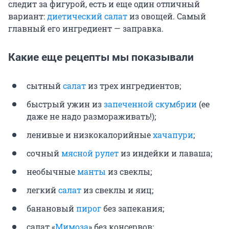
следит за фигурой, есть и еще один отличный
вариант:
диетический салат
из овощей. Самый
главный его ингредиент — заправка.
Какие еще рецепты мы показывали
сытный
салат
из трех ингредиентов;
быстрый ужин из
запеченной скумбрии
(ее
даже не надо размораживать!);
ленивые и низкокалорийные
хачапури
;
сочный
мясной рулет
из индейки и лаваша;
необычные
манты
из свеклы;
легкий
салат
из свеклы и яиц;
банановый
пирог
без запекания;
салат «
Мимоза
» без консервов;