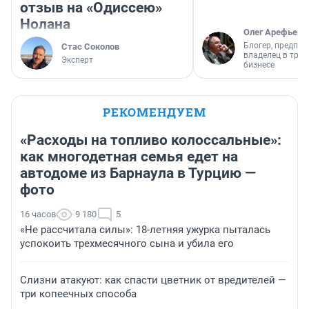
отзыв на «Одиссею»
Нолана
Олег Арефьев
Блогер, предпри
Стас Соколов
владелец в тра
Эксперт
бизнесе
РЕКОМЕНДУЕМ
«Расходы на топливо колоссальные»:
как многодетная семья едет на
автодоме из Барнаула в Турцию —
фото
16 часов
9 180
5
«Не рассчитала силы»: 18-летняя ужурка пыталась
успокоить трехмесячного сына и убила его
Слизни атакуют: как спасти цветник от вредителей —
три копеечных способа