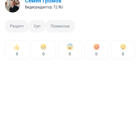
Семён Громов
Видеоредактор 72.RU
Рецепт
Суп
Похмелье
0
0
0
0
0