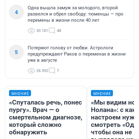
Одна вышла замуж за молодого, второй
4
развелся и обрел свободу: тюменцы — про
перемены в жизни после 40 лет
30 181
48
Потеряют голову от любви. Астрологи
5
предупреждают Раков о переменах в жизни
уже в августе
26 392
7
МНЕНИЕ
МНЕНИЕ
«Спуталась речь, понес
«Мы видим нов
пургу». Врач — о
Нолана»: с как
смертельном диагнозе,
настроем нужн
который сложно
смотреть «Оди
обнаружить
чтобы она не