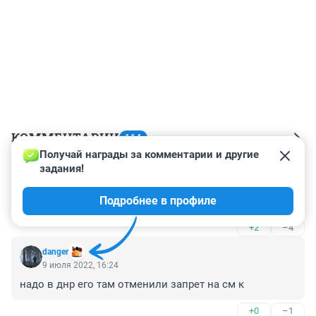
КОММЕНТАРИИ
114
Получай награды за комментарии и другие 
задания!
Гость
9 июля 2022, 18:09
Подробнее в профиле
Отпустите невиновного! Не берите грех на душу!
+2
–4
danger
9 июля 2022, 16:24
надо в днр его там отменили запрет на см к
+0
–1