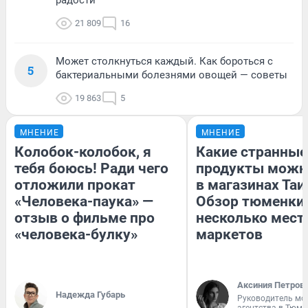
радости
21 809
16
Может столкнуться каждый. Как бороться с
5
бактериальными болезнями овощей — советы
19 863
5
МНЕНИЕ
МНЕНИЕ
Колобок-колобок, я
Какие странные
тебя боюсь! Ради чего
продукты можн
отложили прокат
в магазинах Таи
«Человека-паука» —
Обзор тюменки 
отзыв о фильме про
несколько мес
«человека-булку»
маркетов
Аксиния Петров
Надежда Губарь
Руководитель мо