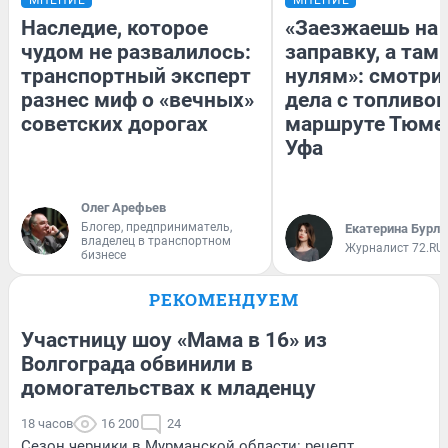
МНЕНИЕ
МНЕНИЕ
Наследие, которое
«Заезжаешь на
чудом не развалилось:
заправку, а там 
транспортный эксперт
нулям»: смотри
разнес миф о «вечных»
дела с топливом
советских дорогах
маршруте Тюме
Уфа
Олег Арефьев
Блогер, предприниматель,
Екатерина Бурле
владелец в транспортном
Журналист 72.RU
бизнесе
РЕКОМЕНДУЕМ
Участницу шоу «Мама в 16» из
Волгограда обвинили в
домогательствах к младенцу
18 часов
16 200
24
Сезон черники в Мурманской области: рецепт