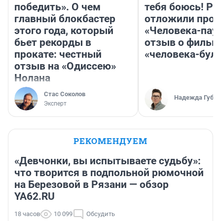
победить». О чем
тебя боюсь! Ра
главный блокбастер
отложили прок
этого года, который
«Человека-пау
бьет рекорды в
отзыв о фильм
прокате: честный
«человека-бул
отзыв на «Одиссею»
Нолана
Стас Соколов
Надежда Губар
Эксперт
РЕКОМЕНДУЕМ
«Девчонки, вы испытываете судьбу»:
что творится в подпольной рюмочной
на Березовой в Рязани — обзор
YA62.RU
18 часов
10 099
Обсудить