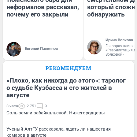
неформалов рассказал,
который сложн
почему его закрыли
обнаружить
Ирина Волкова
Главврач клиник
Евгений Пальянов
«Реабилитация д
Волковой»
РЕКОМЕНДУЕМ
«Плохо, как никогда до этого»: таролог
о судьбе Кузбасса и его жителей в
августе
3 часа
2 751
9
Соль земли забайкальской. Нижегородцевы
Ученый АлтГУ рассказала, ждать ли нашествия
комаров в августе