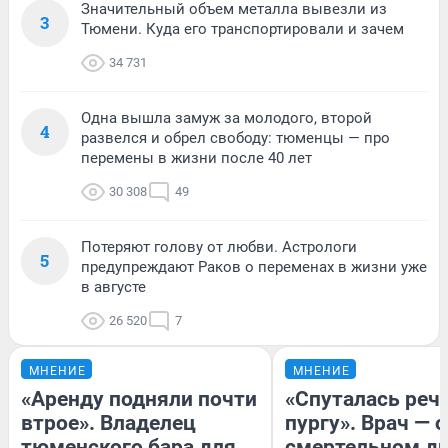
Значительный объем металла вывезли из
3
Тюмени. Куда его транспортировали и зачем
34 731
Одна вышла замуж за молодого, второй
4
развелся и обрел свободу: тюменцы — про
перемены в жизни после 40 лет
30 308
49
Потеряют голову от любви. Астрологи
5
предупреждают Раков о переменах в жизни уже
в августе
26 520
7
МНЕНИЕ
МНЕНИЕ
«Аренду подняли почти
«Спуталась речь
втрое». Владелец
пургу». Врач — о
тюменского бара для
смертельном ди