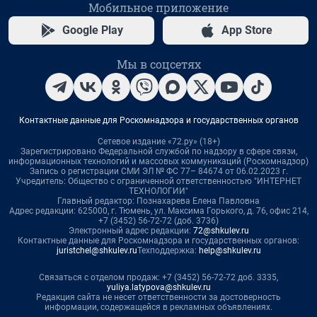
Мобильное приложение
Google Play
App Store
Мы в соцсетях
Контактные данные для Роскомнадзора и государственных органов
Сетевое издание «72.ру» (18+)
Зарегистрировано Федеральной службой по надзору в сфере связи,
информационных технологий и массовых коммуникаций (Роскомнадзор)
Запись о регистрации СМИ ЭЛ № ФС 77– 84674 от 06.02.2023 г.
Учредитель: Общество с ограниченной ответственностью "ИНТЕРНЕТ
ТЕХНОЛОГИИ"
Главный редактор: Познахарева Елена Павловна
Адрес редакции: 625000, г. Тюмень, ул. Максима Горького, д. 76, офис 214,
+7 (3452) 56-72-72 (доб. 3736)
Электронный адрес редакции:
72@shkulev.ru
Контактные данные для Роскомнадзора и государственных органов:
juristchel@shkulev.ru
Техподдержка:
help@shkulev.ru
Связаться с отделом продаж: +7 (3452) 56-72-72 доб. 3335,
yuliya.latypova@shkulev.ru
Редакция сайта не несет ответственности за достоверность
информации, содержащейся в рекламных объявлениях.