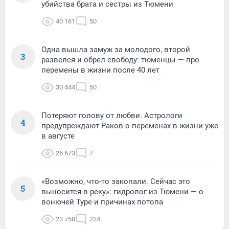
убийства брата и сестры из Тюмени
40 161
50
Одна вышла замуж за молодого, второй
3
развелся и обрел свободу: тюменцы — про
перемены в жизни после 40 лет
30 444
50
Потеряют голову от любви. Астрологи
4
предупреждают Раков о переменах в жизни уже
в августе
26 673
7
«Возможно, что-то закопали. Сейчас это
5
выносится в реку»: гидролог из Тюмени — о
вонючей Туре и причинах потопа
23 758
224