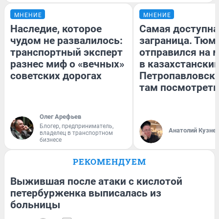
МНЕНИЕ
МНЕНИЕ
Наследие, которое
Самая доступна
чудом не развалилось:
заграница. Тюм
транспортный эксперт
отправился на 
разнес миф о «вечных»
в казахстански
советских дорогах
Петропавловск:
там посмотреть
Олег Арефьев
Блогер, предприниматель,
Анатолий Кузне
владелец в транспортном
бизнесе
РЕКОМЕНДУЕМ
Выжившая после атаки с кислотой
петербурженка выписалась из
больницы