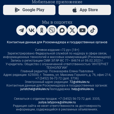
Мобильное приложение
Google Play
App Store
Мы в соцсетях
Контактные данные для Роскомнадзора и государственных органов
Сетевое издание «72.ру» (18+)
Зарегистрировано Федеральной службой по надзору в сфере связи,
информационных технологий и массовых коммуникаций (Роскомнадзор)
Запись о регистрации СМИ ЭЛ № ФС 77– 84674 от 06.02.2023 г.
Учредитель: Общество с ограниченной ответственностью "ИНТЕРНЕТ
ТЕХНОЛОГИИ"
Главный редактор: Познахарева Елена Павловна
Адрес редакции: 625000, г. Тюмень, ул. Максима Горького, д. 76, офис 214,
+7 (3452) 56-72-72 (доб. 3736)
Электронный адрес редакции:
72@shkulev.ru
Контактные данные для Роскомнадзора и государственных органов:
juristchel@shkulev.ru
Техподдержка:
help@shkulev.ru
Связаться с отделом продаж: +7 (3452) 56-72-72 доб. 3335,
yuliya.latypova@shkulev.ru
Редакция сайта не несет ответственности за достоверность
информации, содержащейся в рекламных объявлениях.