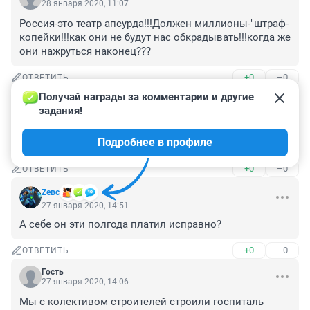
28 января 2020, 11:07
Россия-это театр апсурда!!!Должен миллионы-"штраф-
копейки!!!как они не будут нас обкрадывать!!!когда же 
они нажруться наконец???
+0
–0
ОТВЕТИТЬ
Получай награды за комментарии и другие 
Гость
27 января 2020, 15:09
задания!
Сеть городских порталов также не заплатила зп 
Подробнее в профиле
своим сотрудникам
+0
–0
ОТВЕТИТЬ
Zeвс
27 января 2020, 14:51
А себе он эти полгода платил исправно?
+0
–0
ОТВЕТИТЬ
Гость
27 января 2020, 14:06
Мы с колективом строителей строили госпиталь 