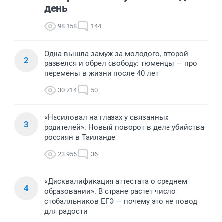
день
98 158
144
Одна вышла замуж за молодого, второй
2
развелся и обрел свободу: тюменцы — про
перемены в жизни после 40 лет
30 714
50
«Насиловал на глазах у связанных
3
родителей». Новый поворот в деле убийства
россиян в Таиланде
23 956
36
«Дисквалификация аттестата о среднем
4
образовании». В стране растет число
стобалльников ЕГЭ — почему это не повод
для радости