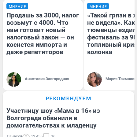
МНЕНИЕ
МНЕНИЕ
Продашь за 3000, налог
«Такой грязи в 
возьмут с 4000. Что
не видела». Как
нам готовит новый
тюменцы ездил
налоговый закон — он
фестиваль за 90
коснется импорта и
топливный криз
даже репетиторов
колонка
Анастасия Завгородняя
Мария Токмаков
РЕКОМЕНДУЕМ
Участницу шоу «Мама в 16» из
Волгограда обвинили в
домогательствах к младенцу
13 часов
12 455
16