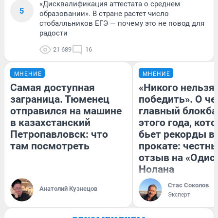
«Дисквалификация аттестата о среднем
5
образовании». В стране растет число
стобалльников ЕГЭ — почему это не повод для
радости
21 689
16
МНЕНИЕ
МНЕНИЕ
Самая доступная
«Никого нельзя
заграница. Тюменец
победить». О ч
отправился на машине
главный блокба
в казахстанский
этого года, кот
Петропавловск: что
бьет рекорды в
там посмотреть
прокате: честн
отзыв на «Одис
Нолана
Стас Соколов
Анатолий Кузнецов
Эксперт