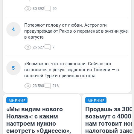
30 392
50
Потеряют голову от любви. Астрологи
4
предупреждают Раков о переменах в жизни уже
в августе
26 627
7
«Возможно, что-то закопали. Сейчас это
5
выносится в реку»: гидролог из Тюмени — о
вонючей Туре и причинах потопа
23 580
216
МНЕНИЕ
МНЕНИЕ
«Мы видим нового
Продашь за 3000
Нолана»: с каким
возьмут с 4000.
настроем нужно
нам готовит но
смотреть «Одиссею»,
налоговый зако