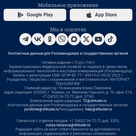
Мобильное приложение
Google Play
App Store
Мы в соцсетях
Контактные данные для Роскомнадзора и государственных органов
Сетевое издание «72.ру» (18+)
Зарегистрировано Федеральной службой по надзору в сфере связи,
информационных технологий и массовых коммуникаций (Роскомнадзор)
Запись о регистрации СМИ ЭЛ № ФС 77– 84674 от 06.02.2023 г.
Учредитель: Общество с ограниченной ответственностью "ИНТЕРНЕТ
ТЕХНОЛОГИИ"
Главный редактор: Познахарева Елена Павловна
Адрес редакции: 625000, г. Тюмень, ул. Максима Горького, д. 76, офис 214,
+7 (3452) 56-72-72 (доб. 3736)
Электронный адрес редакции:
72@shkulev.ru
Контактные данные для Роскомнадзора и государственных органов:
juristchel@shkulev.ru
Техподдержка:
help@shkulev.ru
Связаться с отделом продаж: +7 (3452) 56-72-72 доб. 3335,
yuliya.latypova@shkulev.ru
Редакция сайта не несет ответственности за достоверность
информации, содержащейся в рекламных объявлениях.