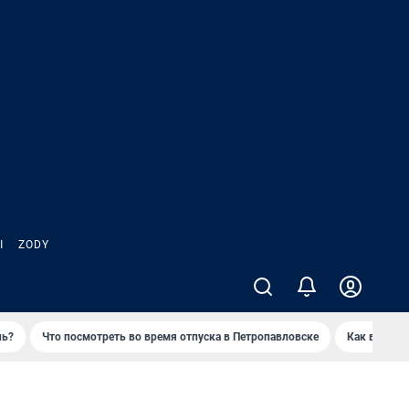
Ы
ZODY
нь?
Что посмотреть во время отпуска в Петропавловске
Как выжива