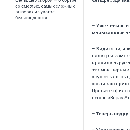
фельдшер скорой — о борьбе
со смертью, самых сложных
вызовах и чувстве
безысходности
– Уже четыре г
музыкальное у
– Видите ли, я
палитры композ
нравились русс
это мои первые
слушать лишь о
осваиваю арию 
Нравятся филос
песню «Вера» А
– Теперь подру
– Мне удалось и