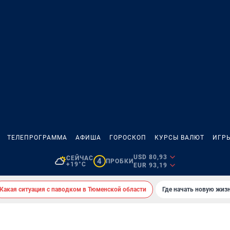
ТЕЛЕПРОГРАММА
АФИША
ГОРОСКОП
КУРСЫ ВАЛЮТ
ИГР
USD 80,93
СЕЙЧАС
4
ПРОБКИ
+19°C
EUR 93,19
Какая ситуация с паводком в Тюменской области
Где начать новую жиз