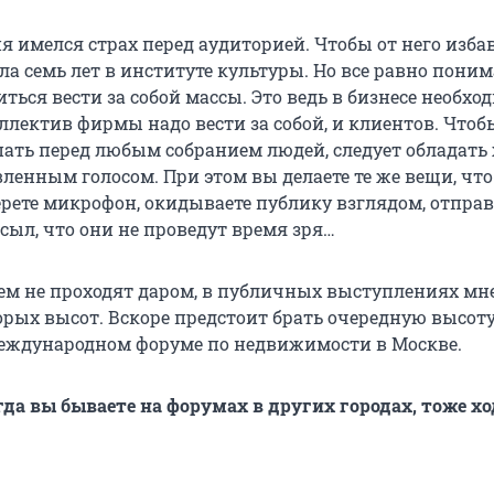
ня имелся страх перед аудиторией. Чтобы от него изба
а семь лет в институте культуры. Но все равно поним
ться вести за собой массы. Это ведь в бизнесе необхо
ллектив фирмы надо вести за собой, и клиентов. Чтоб
ать перед любым собранием людей, следует обладать
ленным голосом. При этом вы делаете те же вещи, что
ерете микрофон, окидываете публику взглядом, отпра
ыл, что они не проведут время зря…
ем не проходят даром, в публичных выступлениях мне
орых высот. Вскоре предстоит брать очередную высоту
еждународном форуме по недвижимости в Москве.
огда вы бываете на форумах в других городах, тоже х