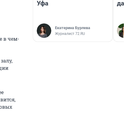
Уфа
даже 
Екатерина Бурлева
Журналист 72.RU
е в чем-
залу,
кции
ее
вится,
ковых