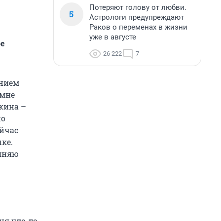
Потеряют голову от любви.
5
Астрологи предупреждают
Раков о переменах в жизни
уже в августе
ое
26 222
7
ением
 мне
кина –
но
ейчас
ке.
олняю
ня что-то