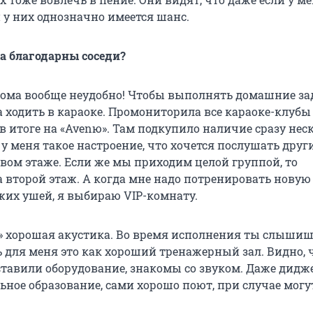
и у них однозначно имеется шанс.
а благодарны соседи?
ь дома вообще неудобно! Чтобы выполнять домашние за
а ходить в караоке. Промониторила все караоке-клубы 
в итоге на «Avenю». Там подкупило наличие сразу нес
у меня такое настроение, что хочется послушать други
рвом этаже. Если же мы приходим целой группой, то
 второй этаж. А когда мне надо потренировать новую
жих ушей, я выбираю VIP-комнату.
ю» хорошая акустика. Во время исполнения ты слышиш
ь для меня это как хороший тренажерный зал. Видно, ч
ставили оборудование, знакомы со звуком. Даже дидже
ное образование, сами хорошо поют, при случае могу