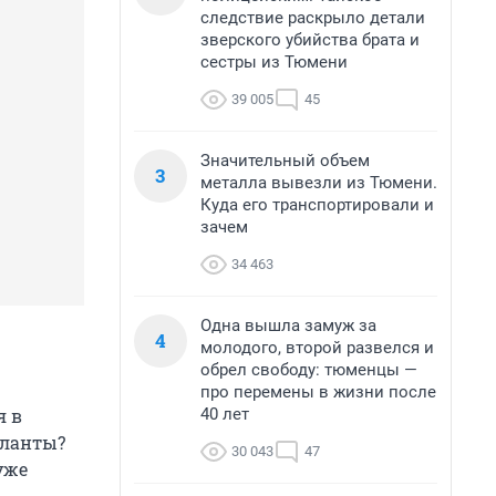
следствие раскрыло детали
зверского убийства брата и
сестры из Тюмени
39 005
45
Значительный объем
3
металла вывезли из Тюмени.
Куда его транспортировали и
зачем
34 463
Одна вышла замуж за
4
молодого, второй развелся и
обрел свободу: тюменцы —
про перемены в жизни после
40 лет
я в
аланты?
30 043
47
уже