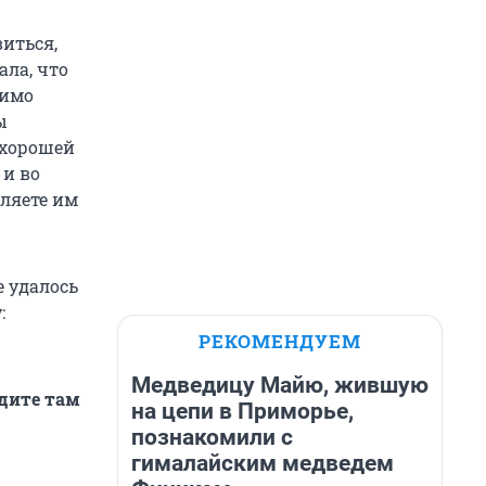
виться,
ала, что
димо
ы
 хорошей
 и во
вляете им
 удалось
:
РЕКОМЕНДУЕМ
Медведицу Майю, жившую
одите там
на цепи в Приморье,
познакомили с
гималайским медведем