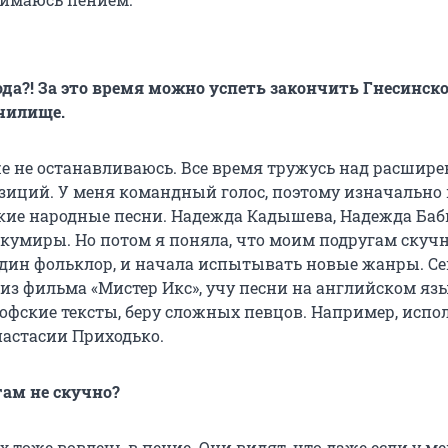
ода?! За это время можно успеть закончить Гнесинск
чилище.
 же не останавливаюсь. Все время тружусь над расшир
иций. У меня командный голос, поэтому изначально
кие народные песни. Надежда Кадышева, Надежда Баб
 кумиры. Но потом я поняла, что моим подругам скуч
дин фольклор, и начала испытывать новые жанры. С
из фильма «Мистер Икс», учу песни на английском язы
офские тексты, беру сложных певцов. Например, исп
настасии Приходько.
гам не скучно?
х тоже вовлечь в пение. Они видят, что даже если у ме