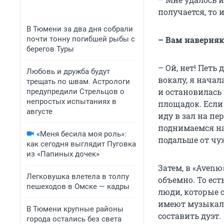
получается, то 
В Тюмени за два дня собрали
почти тонну погибшей рыбы с
– Вам наверняк
берегов Туры
– Ой, нет! Пет
Любовь и дружба будут
вокалу, я начал
трещать по швам. Астрологи
и остановилась 
предупредили Стрельцов о
непростых испытаниях в
площадок. Если 
августе
иду в зал на пе
поднимаемся на
«Меня бесила моя роль»:
подальше от чу
как сегодня выглядит Пуговка
из «Папиных дочек»
Затем, в «Aven
Легковушка влетела в толпу
объемно. То ест
пешеходов в Омске — кадры
люди, которые 
имеют музыкаль
В Тюмени крупные районы
составить дуэт.
города остались без света