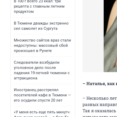
В 100 г всего 23 ккал: три
рецепта с главным летним
продуктом
В Тюмени дважды экстренно
сел самолет из Сургута
Множество сайтов враз стали
недоступны: массовый сбой
произошел в Рунете
Следователи возбудили
уголовное дело после
падения 19-летней тюменки с
аттракциона
– Наталья, как 
Иностранец расстрелял
посетителей кафе в Тюмени —
– Несколько лет
его осудили спустя 20 лет
разных направл
Так я оказалас
«У меня есть еще пять минут»:
четыре года за