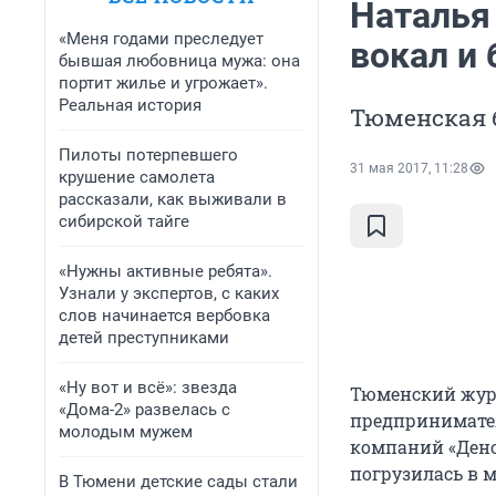
Наталья
«Меня годами преследует
вокал и 
бывшая любовница мужа: она
портит жилье и угрожает».
Реальная история
Тюменская б
Пилоты потерпевшего
31 мая 2017, 11:28
крушение самолета
рассказали, как выживали в
сибирской тайге
«Нужны активные ребята».
Узнали у экспертов, с каких
слов начинается вербовка
детей преступниками
«Ну вот и всё»: звезда
Тюменский журн
«Дома-2» развелась с
предпринимате
молодым мужем
компаний «Дено
погрузилась в м
В Тюмени детские сады стали