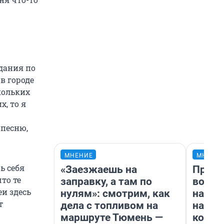
дания по
в городе
кольких
х, то я
 песню,
МНЕНИЕ
МНЕНИ
ь себя
«Заезжаешь на
Прода
то те
заправку, а там по
возьм
и здесь
нулям»: смотрим, как
нам г
т
дела с топливом на
налог
маршруте Тюмень —
косне