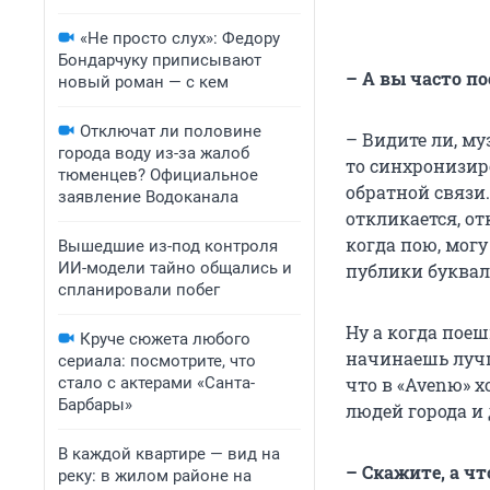
«Не просто слух»: Федору
Бондарчуку приписывают
– А вы часто п
новый роман — с кем
Отключат ли половине
– Видите ли, м
города воду из-за жалоб
то синхронизир
тюменцев? Официальное
обратной связи.
заявление Водоканала
откликается, от
когда пою, могу
Вышедшие из-под контроля
ИИ-модели тайно общались и
публики буквал
спланировали побег
Ну а когда поеш
Круче сюжета любого
начинаешь лучш
сериала: посмотрите, что
стало с актерами «Санта-
что в «Avenю» 
Барбары»
людей города и 
В каждой квартире — вид на
– Скажите, а ч
реку: в жилом районе на