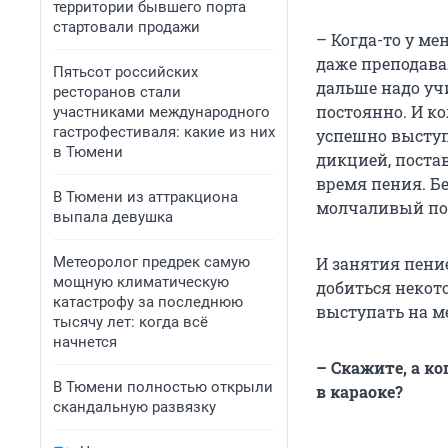
территории бывшего порта
стартовали продажи
– Когда-то у ме
даже преподавал
Пятьсот российских
дальше надо учи
ресторанов стали
постоянно. И ко
участниками международного
гастрофестиваля: какие из них
успешно выступ
в Тюмени
дикцией, постав
время пения. Б
В Тюмени из аттракциона
молчаливый пос
выпала девушка
Метеоролог предрек самую
И занятия пени
мощную климатическую
добиться некот
катастрофу за последнюю
выступать на м
тысячу лет: когда всё
начнется
– Скажите, а к
В Тюмени полностью открыли
в караоке?
скандальную развязку