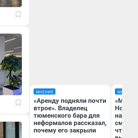
МНЕНИЕ
МНЕНИЕ
«Аренду подняли почти
«Мы ви
втрое». Владелец
Нолана
тюменского бара для
настро
неформалов рассказал,
смотре
почему его закрыли
чтобы 
выгляд