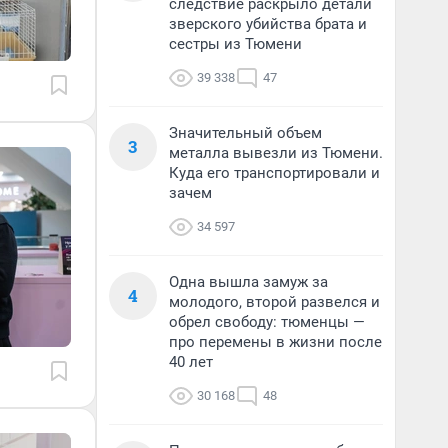
следствие раскрыло детали
зверского убийства брата и
сестры из Тюмени
39 338
47
Значительный объем
3
металла вывезли из Тюмени.
Куда его транспортировали и
зачем
34 597
Одна вышла замуж за
4
молодого, второй развелся и
обрел свободу: тюменцы —
про перемены в жизни после
40 лет
30 168
48