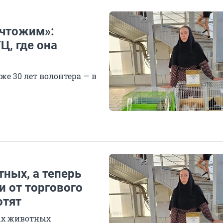
ичтожим»:
Ц, где она
е 30 лет волонтера — в
тных, а теперь
и от торгового
отят
ных животных