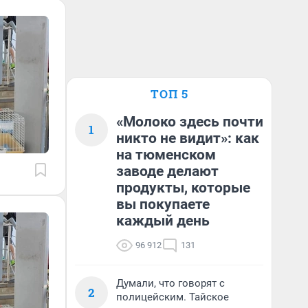
ТОП 5
«Молоко здесь почти
1
никто не видит»: как
на тюменском
заводе делают
продукты, которые
вы покупаете
каждый день
96 912
131
Думали, что говорят с
2
полицейским. Тайское