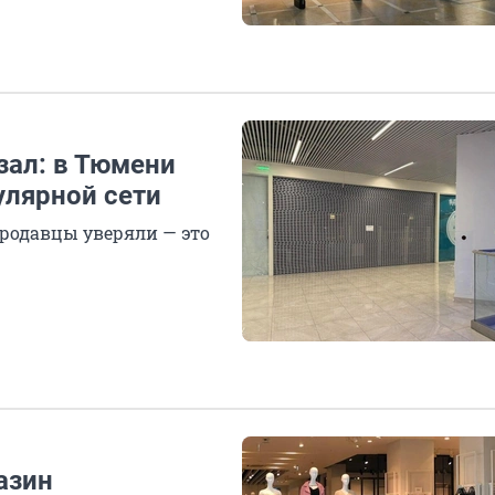
зал: в Тюмени
улярной сети
продавцы уверяли — это
азин