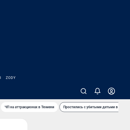
Ы
ZODY
ЧП на аттракционах в Тюмени
Простились с убитыми детьми в Таила