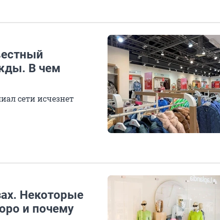
вестный
жды. В чем
лиал сети исчезнет
зах. Некоторые
коро и почему