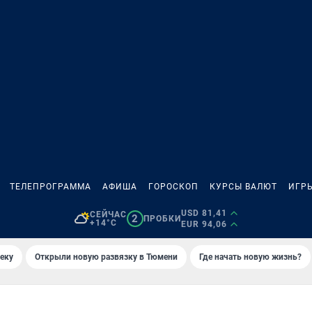
ТЕЛЕПРОГРАММА
АФИША
ГОРОСКОП
КУРСЫ ВАЛЮТ
ИГР
USD 81,41
СЕЙЧАС
2
ПРОБКИ
+14°C
EUR 94,06
еку
Открыли новую развязку в Тюмени
Где начать новую жизнь?