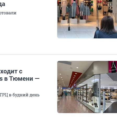
да
ртовали
ходит с
s в Тюмени —
 ТРЦ в будний день