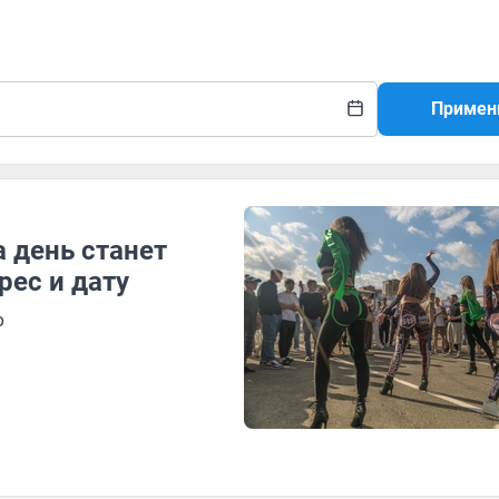
Примен
 день станет
рес и дату
о